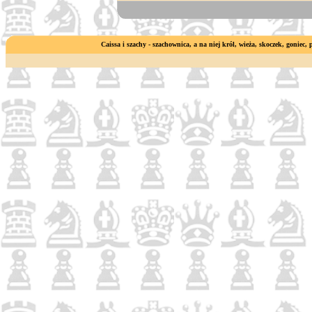
Caissa i szachy - szachownica, a na niej król, wieża, skoczek, goniec