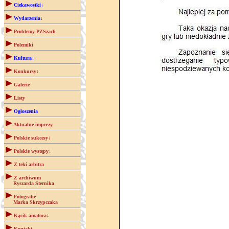
Ciekawostki↓
Wydarzenia↓
Problemy PZSzach
Polemiki
Kultura↓
Konkursy↓
Galerie
Listy
Ogłoszenia
Aktualne imprezy
Polskie sukcesy↓
Polskie występy↓
Z teki arbitra
Z archiwum
Ryszarda Sternika
Fotografie
Marka Skrzypczaka
Kącik amatora↓
Kontakt