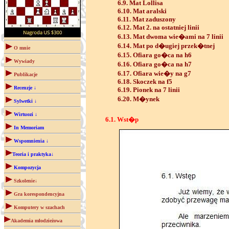
6.9. Mat Lollisa
6.10. Mat aralski
6.11. Mat zaduszony
6.12. Mat 2. na ostatniej linii
6.13. Mat dwoma wie�ami na 7 linii
6.14. Mat po d�ugiej przek�tnej
O mnie
6.15. Ofiara go�ca na h6
Wywiady
6.16. Ofiara go�ca na h7
6.17. Ofiara wie�y na g7
Publikacje
6.18. Skoczek na f5
Recenzje ↓
6.19. Pionek na 7 linii
6.20. M�ynek
Sylwetki ↓
Wirtuozi ↓
6.1. Wst�p
In Memoriam
Wspomnienia ↓
Teoria i praktyka↓
Kompozycja
Szkolenie↓
Gra korespondencyjna
Komputery w szachach
Akademia młodzieżowa