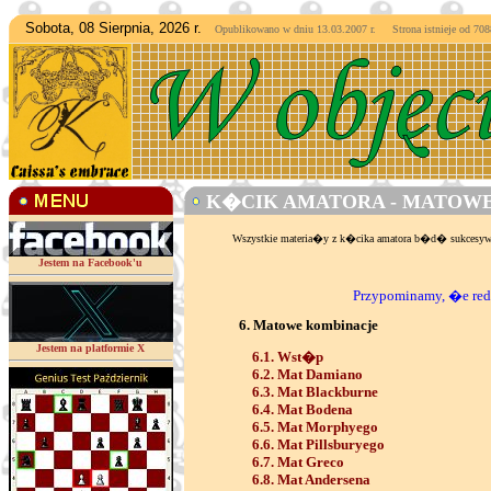
Sobota, 08 Sierpnia, 2026 r.
Opublikowano w dniu 13.03.2007 r. Strona istnieje od
7088
K�CIK AMATORA - MATOWE
Wszystkie materia�y z k�cika amatora b�d� sukces
Jestem na Facebook'u
Przypominamy, �e reda
6. Matowe kombinacje
Jestem na platformie X
6.1. Wst�p
6.2. Mat Damiano
6.3. Mat Blackburne
6.4. Mat Bodena
6.5. Mat Morphyego
6.6. Mat Pillsburyego
6.7. Mat Greco
6.8. Mat Andersena