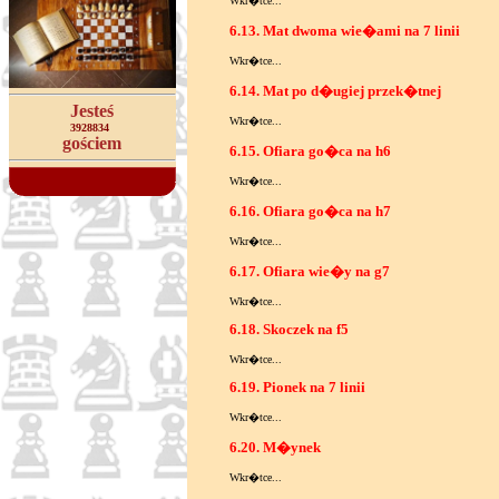
Wkr�tce...
6.13. Mat dwoma wie�ami na 7 linii
Wkr�tce...
6.14. Mat po d�ugiej przek�tnej
Jesteś
Wkr�tce...
3928834
gościem
6.15. Ofiara go�ca na h6
Wkr�tce...
6.16. Ofiara go�ca na h7
Wkr�tce...
6.17. Ofiara wie�y na g7
Wkr�tce...
6.18. Skoczek na f5
Wkr�tce...
6.19. Pionek na 7 linii
Wkr�tce...
6.20. M�ynek
Wkr�tce...