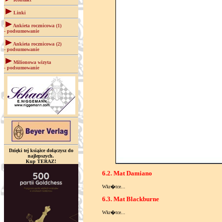
Linki
Ankieta rocznicowa (1)
- podsumowanie
Ankieta rocznicowa (2)
- podsumowanie
Milionowa wizyta
- podsumowanie
Dzięki tej książce dołączysz do
najlepszych.
Kup TERAZ!
6.2. Mat Damiano
Wkr�tce...
6.3. Mat Blackburne
Wkr�tce...