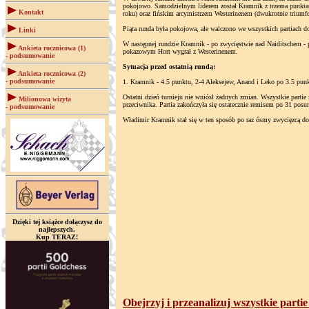
pokojowo. Samodzielnym liderem został Kramnik z trzema punkta
Kontakt
roku) oraz fińskim arcymistrzem Westerinenem (dwukrotnie triumf
Piąta runda była pokojowa, ale walczono we wszystkich partiach d
Linki
W następnej rundzie Kramnik - po zwycięstwie nad Naiditschem - 
Ankieta rocznicowa (1)
pokazowym Hort wygrał z Westerinenem.
- podsumowanie
Sytuacja przed ostatnią rundą:
Ankieta rocznicowa (2)
- podsumowanie
1. Kramnik - 4.5 punktu, 2-4 Aleksejew, Anand i Leko po 3.5 punkt
Ostatni dzień turnieju nie wniósł żadnych zmian. Wszystkie parti
Milionowa wizyta
przeciwnika. Partia zakończyła się ostatecznie remisem po 31 pos
- podsumowanie
Władimir Kramnik stał się w ten sposób po raz ósmy zwycięzcą do
Dzięki tej książce dołączysz do
najlepszych.
Kup TERAZ!
Obejrzyj i przeanalizuj wszystkie parti