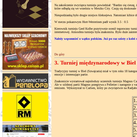
Na zakończenie zwycięzca turnieju powiedział: "Bardzo się ciesz
które odbędą się we wrześniu w Mexiko City. Czuję się doskonale 
Niespodzianką było drugie miejsce Aleksejewa. Natomiast kibice d
W meczu pokazowym Hort-Westerinen padł wynik 3.5 : 0.5
Kierownik turnieju Gerd Kolbe pozytywnie ocenił tegoroczny turni
internetowej. Atmosfera turnieju była znakomita. Było duże zaint
Należy wspomnieć o wątku polskim. Już po raz szósty z kolei s
Do góry
3. Turniej międzynarodowy w Biel (
Tradycyjny turniej w Biel (Szwajcaria) miał w tym roku 18 kategor
emocje i interesujące partie.
Znakomicie wystartował najmłodszy uczestnik turnieju Magnus Carl
Ale w siódmej partii Magnus przegrywa z Pelletier i następnie z 
remisem. Wykorzystał to Carlsen, który po zwycięstwie na Radja
1
2
3
4
5