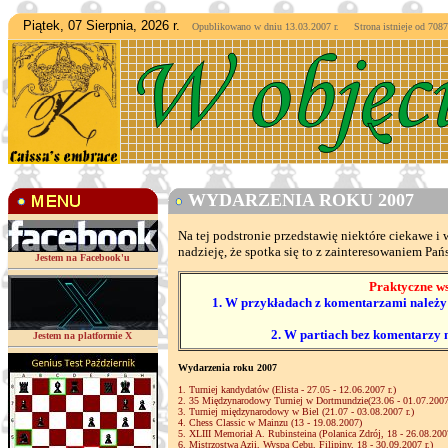
Piątek, 07 Sierpnia, 2026 r.
Opublikowano w dniu 13.03.2007 r. Strona istnieje od
7087
WYDARZENIA ROKU 2007
Na tej podstronie przedstawię niektóre ciekawe 
nadzieję, że spotka się to z zainteresowaniem Pań
Jestem na Facebook'u
Praktyczne ws
1. W przykładach z komentarzami należy 
2. W partiach bez komentarzy 
Jestem na platformie X
Wydarzenia roku 2007
1. Turniej kandydatów (Elista - 27.05 - 12.06.2007 r.)
2. 35 Międzynarodowy Turniej w Dortmundzie(23.06 - 01.07.2007 
3. Turniej międzynarodowy w Biel (21.07 - 03.08.2007 r.)
4. Chess Classic w Mainzu (13 - 19.08.2007)
5. XLIII Memoriał A. Rubinsteina (Polanica Zdrój, 18 - 26.08.2007
6. Mistrzostwa Azji, Wyspa Cebu, Filipiny, 18 - 30.09.2007 r.)