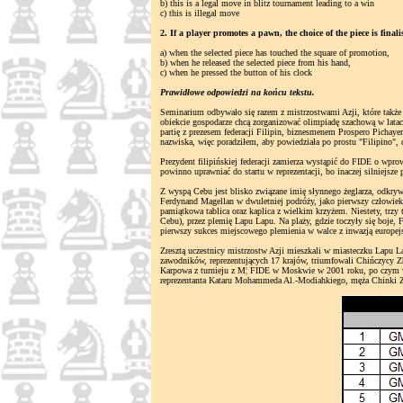
b) this is a legal move in blitz tournament leading to a win
c) this is illegal move
2. If a player promotes a pawn, the choice of the piece is finali
a) when the selected piece has touched the square of promotion,
b) when he released the selected piece from his hand,
c) when he pressed the button of his clock
Prawidłowe odpowiedzi na końcu tekstu.
Seminarium odbywało się razem z mistrzostwami Azji, które t
obiekcie gospodarze chcą zorganizować olimpiadę szachową w lata
partię z prezesem federacji Filipin, biznesmenem Prospero Picha
nazwiska, więc poradziłem, aby powiedziała po prostu "Filipino",
Prezydent filipińskiej federacji zamierza wystąpić do FIDE o wpr
powinno uprawniać do startu w reprezentacji, bo inaczej silniejsz
Z wyspą Cebu jest blisko związane imię słynnego żeglarza, odkrywc
Ferdynand Magellan w dwuletniej podróży, jako pierwszy człowiek
pamiątkowa tablica oraz kaplica z wielkim krzyżem. Niestety, trz
Cebu), przez plemię Lapu Lapu. Na plaży, gdzie toczyły się boj
pierwszy sukces miejscowego plemienia w walce z inwazją europej
Zresztą uczestnicy mistrzostw Azji mieszkali w miasteczku Lapu 
zawodników, reprezentujących 17 krajów, triumfowali Chińczycy 
Karpowa z turnieju z M¦ FIDE w Moskwie w 2001 roku, po czym wie
reprezentanta Kataru Mohammeda Al.-Modiahkiego, męża Chinki Zhu