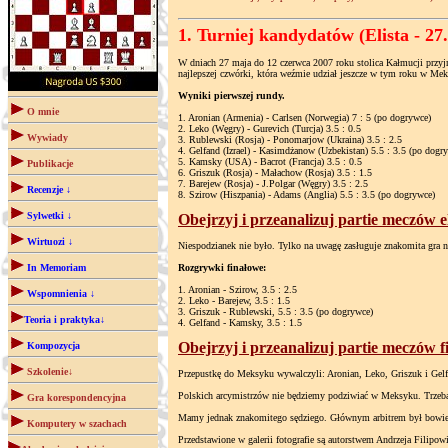
1. Turniej kandydatów (Elista - 27.
W dniach 27 maja do 12 czerwca 2007 roku stolica Kałmucji przyj
najlepszej czwórki, która weźmie udział jeszcze w tym roku w Mek
Wyniki pierwszej rundy.
O mnie
1. Aronian (Armenia) - Carlsen (Norwegia) 7 : 5 (po dogrywce)
2. Leko (Węgry) - Gurevich (Turcja) 3.5 : 0.5
Wywiady
3. Rublewski (Rosja) - Ponomarjow (Ukraina) 3.5 : 2.5
4. Gelfand (Izrael) - Kasimdżanow (Uzbekistan) 5.5 : 3.5 (po dogr
5. Kamsky (USA) - Bacrot (Francja) 3.5 : 0.5
Publikacje
6. Griszuk (Rosja) - Małachow (Rosja) 3.5 : 1.5
7. Barejew (Rosja) - J.Polgar (Węgry) 3.5 : 2.5
Recenzje ↓
8. Szirow (Hiszpania) - Adams (Anglia) 5.5 : 3.5 (po dogrywce)
Sylwetki ↓
Obejrzyj i przeanalizuj partie meczów 
Wirtuozi ↓
Niespodzianek nie było. Tylko na uwagę zasługuje znakomita gra n
In Memoriam
Rozgrywki finałowe:
1. Aronian - Szirow, 3.5 : 2.5
Wspomnienia ↓
2. Leko - Barejew, 3.5 : 1.5
3. Griszuk - Rublewski, 5.5 : 3.5 (po dogrywce)
Teoria i praktyka↓
4. Gelfand - Kamsky, 3.5 : 1.5
Obejrzyj i przeanalizuj partie meczów 
Kompozycja
Szkolenie↓
Przepustkę do Meksyku wywalczyli: Aronian, Leko, Griszuk i Gelf
Polskich arcymistrzów nie będziemy podziwiać w Meksyku. Trzeba 
Gra korespondencyjna
Mamy jednak znakomitego sędziego. Głównym arbitrem był bowiem 
Komputery w szachach
Przedstawione w galerii fotografie są autorstwem Andrzeja Filipow