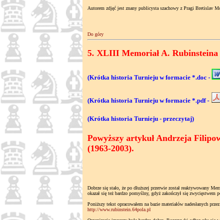
Autorem zdjęć jest znany publicysta szachowy z Pragi Bretislav 
Do góry
5. XLIII Memoriał A. Rubinsteina (
(Krótka historia Turnieju w formacie *.doc -
(Krótka historia Turnieju w formacie *.pdf -
(Krótka historia Turnieju - przeczytaj)
Powyższy artykuł Andrzeja Filipowi
(1963-2003).
Dobrze się stało, że po dłuższej przerwie został reaktywowany M
okazał się też bardzo pomyślny, gdyż zakończył się zwycięstwem p
Poniższy tekst opracowałem na bazie materiałów nadesłanych przez 
http://www.rubinstein.64pola.pl