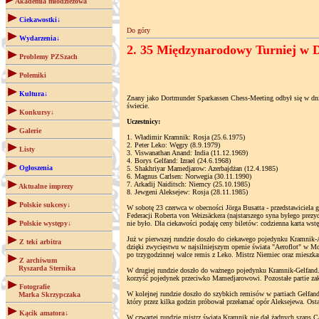
Akademia młodzieżowa
Ciekawostki↓
Do góry
Wydarzenia↓
2. 35 Międzynarodowy Turniej w Do
Problemy PZSzach
Polemiki
Kultura↓
Znany jako Dortmunder Sparkassen Chess-Meeting odbył się w dnia
świecie.
Konkursy↓
Uczestnicy:
Galerie
1. Władimir Kramnik: Rosja (25.6.1975)
2. Peter Leko: Węgry (8.9.1979)
Listy
3. Viswanathan Anand: India (11.12.1969)
4. Borys Gelfand: Izrael (24.6.1968)
Ogłoszenia
5. Shakhriyar Mamedjarow: Azerbajdżan (12.4.1985)
6. Magnus Carlsen: Norwegia (30.11.1990)
7. Arkadij Naiditsch: Niemcy (25.10.1985)
Aktualne imprezy
8. Jewgeni Aleksejew: Rosja (28.11.1985)
Polskie sukcesy↓
W sobotę 23 czerwca w obecności Jörga Busatta - przedstawiciela 
Federacji Roberta von Weizsäckera (najstarszego syna byłego prezyd
Polskie występy↓
nie było. Dla ciekawości podaję ceny biletów: codzienna karta wst
Już w pierwszej rundzie doszło do ciekawego pojedynku Kramnik-A
Z teki arbitra
dzięki zwycięstwu w najsilniejszym openie świata "Aeroflot" w M
po trzygodzinnej walce remis z Leko. Mistrz Niemiec oraz mieszk
Z archiwum
Ryszarda Sternika
W drugiej rundzie doszło do ważnego pojedynku Kramnik-Gelfand. 
korzyść pojedynek przeciwko Mamedjarowowi. Pozostałe partie za
Fotografie
W kolejnej rundzie doszło do szybkich remisów w partiach Gelfa
Marka Skrzypczaka
który przez kilka godzin próbował przełamać opór Aleksejewa. Osta
Kącik amatora↓
W czwartej rundzie mistrz świata Kramnik nie dał żadnych szans C