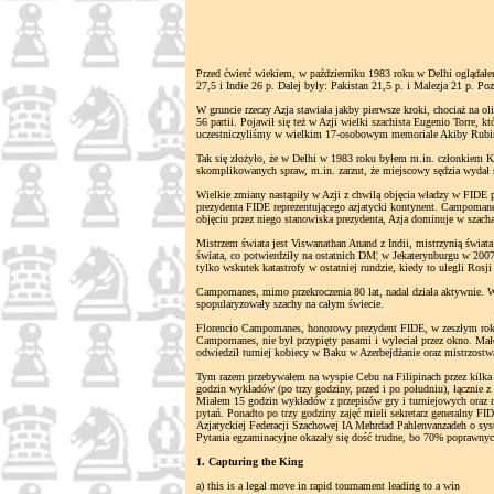
Przed ćwierć wiekiem, w październiku 1983 roku w Delhi oglądał
27,5 i Indie 26 p. Dalej były: Pakistan 21,5 p. i Malezja 21 p. Po
W gruncie rzeczy Azja stawiała jakby pierwsze kroki, chociaż na 
56 partii. Pojawił się też w Azji wielki szachista Eugenio Torre
uczestniczyliśmy w wielkim 17-osobowym memoriale Akiby Rubins
Tak się złożyło, że w Delhi w 1983 roku byłem m.in. członkiem Ko
skomplikowanych spraw, m.in. zarzut, że miejscowy sędzia wydał str
Wielkie zmiany nastąpiły w Azji z chwilą objęcia władzy w FIDE 
prezydenta FIDE reprezentującego azjatycki kontynent. Campomane
objęciu przez niego stanowiska prezydenta, Azja dominuje w szach
Mistrzem świata jest Viswanathan Anand z Indii, mistrzynią świata
świata, co potwierdziły na ostatnich DM¦ w Jekaterynburgu w 200
tylko wskutek katastrofy w ostatniej rundzie, kiedy to ulegli Rosj
Campomanes, mimo przekroczenia 80 lat, nadal działa aktywnie. 
spopularyzowały szachy na całym świecie.
Florencio Campomanes, honorowy prezydent FIDE, w zeszłym roku 
Campomanes, nie był przypięty pasami i wyleciał przez okno. Mało
odwiedził turniej kobiecy w Baku w Azerbejdżanie oraz mistrzost
Tym razem przebywałem na wyspie Cebu na Filipinach przez kilka 
godzin wykładów (po trzy godziny, przed i po południu), łącznie 
Miałem 15 godzin wykładów z przepisów gry i turniejowych oraz 
pytań. Ponadto po trzy godziny zajęć mieli sekretarz generalny F
Azjatyckiej Federacji Szachowej IA Mehrdad Pahlenvanzadeh o sys
Pytania egzaminacyjne okazały się dość trudne, bo 70% poprawnych 
1. Capturing the King
a) this is a legal move in rapid tournament leading to a win