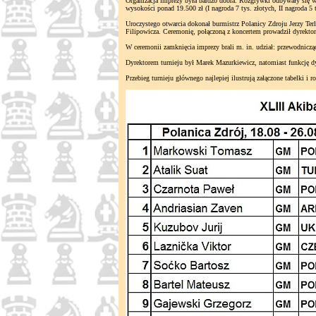
Organizacja imprezy była bardzo dobra. Rozgrywki odbywały się w
wysokości ponad 19.500 zł (I nagroda 7 tys. złotych, II nagroda 5 t
Uroczystego otwarcia dokonał burmistrz Polanicy Zdroju Jerzy Ter
Filipowicza. Ceremonię, połączoną z koncertem prowadził dyrekt
W ceremonii zamknięcia imprezy brali m. in. udział: przewodniczą
Dyrektorem turnieju był Marek Mazurkiewicz, natomiast funkcję d
Przebieg turnieju głównego najlepiej ilustrują załączone tabelki i ro