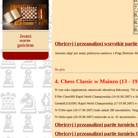
6
7
8
8
8
Jesteś
3928789
Obejrzyj i przeanalizuj wszystkie parti
gościem
Autorem zdjęć jest znany publicysta szachowy z Pragi Bretislav 
Do góry
4. Chess Classic w Mainzu (13 - 19.
W tym roku organizatorzy zanotowali rekordową frekwencję: 762 uc
FiNet Chess960 Rapid World Championship (14-16.08.2007) w fina
GrenkelLEASING Rapid World Championship (17-19.08.2007) w fin
W FiNet-open (16-17.08.2007) brało udział 280 zawodników. Wyg
W Ordix-open (18-19.08.2007) startowało m.in. 62 arcymistrzów. 
Obejrzyj i przeanalizuj partie turnieju
Obejrzyj i przeanalizuj partie turnieju