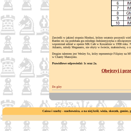
Zawiedli w jakimś stopniu Hindusi, którzy ostatnio poczynili wiel
Bardzo mi się podobała gra młodego Indonezyjczyka o dźwięcznym
wspominał udział w openie MK Cafe w Koszalinie w 1998 roku. N
Adianto, młody Megaranto, nie obyty w świecie, małomówny, o nie
Drugim talentem jest Wesley So, który reprezentuje Filipiny na MS
w Chanty Mansijsku.
Prawidłowe odpowiedzi: 1c oraz 2a.
Obejrzyj i prz
Do góry
Caissa i szachy - szachownica, a na niej król, wieża, skoczek, goniec