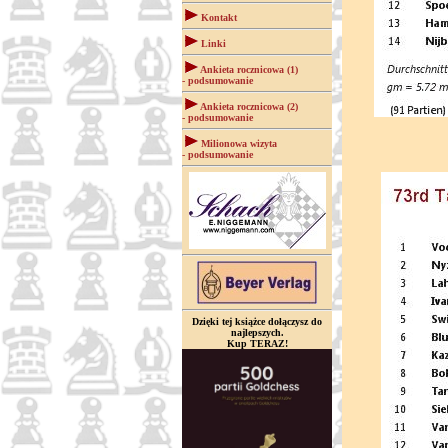
Kontakt
Linki
Ankieta rocznicowa (1)
- podsumowanie
Ankieta rocznicowa (2)
- podsumowanie
Milionowa wizyta
- podsumowanie
Dzięki tej książce dołączysz do
najlepszych.
Kup TERAZ!