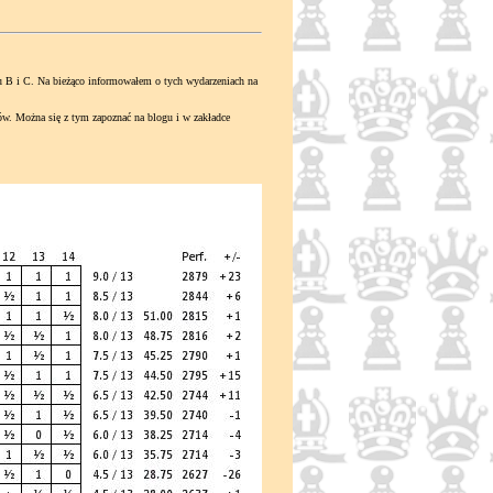
 B i C. Na bieżąco informowałem o tych wydarzeniach na
 Można się z tym zapoznać na blogu i w zakładce