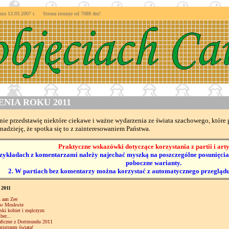
 13.03.2007 r. Strona istnieje od
7088 dni!
IA ROKU 2011
onie przedstawię niektóre ciekawe i ważne wydarzenia ze świata szachowego, któ
nadzieję, że spotka się to z zainteresowaniem Państwa.
Praktyczne wskazówki dotyczące korzystania z partii i art
zykładach z komentarzami należy najechać myszką na poszczególne posunięcia 
poboczne warianty.
2. W partiach bez komentarzy można korzystać z automatycznego przeglądu
 2011
 aan Zee
 w Moskwie
ski kobiet i mężczyzn
er...
aficzne z Dortmundu 2011
mistrzem świata!