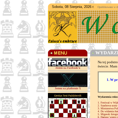
Sobota, 08 Sierpnia, 2026 r.
Opublikowano w dniu
WYDARZEN
Na tej podstr
świecie. Mam 
Jestem na Facebook'u
1. W pr
Jestem na platformie X
Wydarzenia roku
1. Festiwal w Wijk
2. Szachowa uczta
3. Mistrzostwa Pol
4. Do widzenia Amb
5. Migawki fotogr
6. Dariusz ¦wiercz 