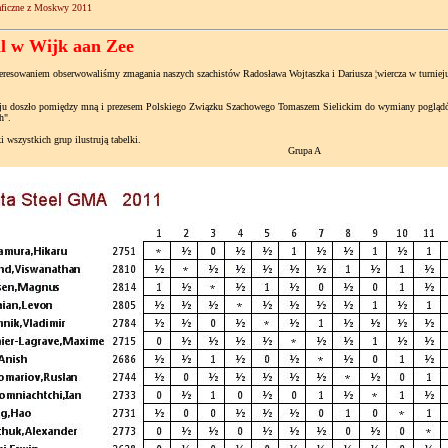
aficzne z Moskwy 2011
al w Wijk aan Zee
esowaniem obserwowaliśmy zmagania naszych szachistów Radosława Wojtaszka i Dariusza ¦wiercza w turnieju
u doszło pomiędzy mną i prezesem Polskiego Związku Szachowego Tomaszem Sielickim do wymiany poglądów.
h".
szystkich grup ilustrują tabelki.
Grupa A