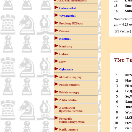
Akademia młodzieżowa
Ciekawostki↓
Wydarzenia↓
Problemy PZSzach
Polemiki
Kultura↓
Konkursy↓
Galerie
Listy
Ogłoszenia
Aktualne imprezy
Polskie sukcesy↓
Polskie występy↓
Z teki arbitra
Z archiwum
Ryszarda Sternika
Fotografie
Marka Skrzypczaka
Kącik amatora↓