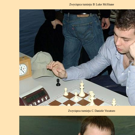
Zwycięzca turnieju B Luke McShane
Zwycięzca turnieju C Daniele Vocaturo