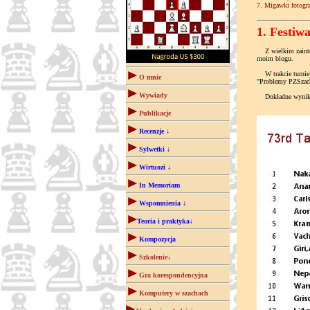
7. Migawki fotogr
1. Festiw
Z wielkim zainter
moim blogu.
W trakcie turniej
O mnie
"Problemy PZSzac
Wywiady
Dokładne wyniki w
Publikacje
Recenzje ↓
Sylwetki ↓
Wirtuozi ↓
In Memoriam
Wspomnienia ↓
Teoria i praktyka↓
Kompozycja
Szkolenie↓
Gra korespondencyjna
Komputery w szachach