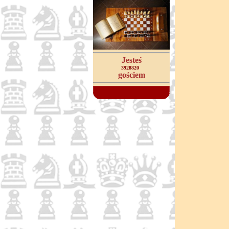
Jesteś
3928820
gościem