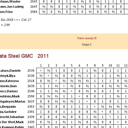
Partie turnieju B
Grupa C