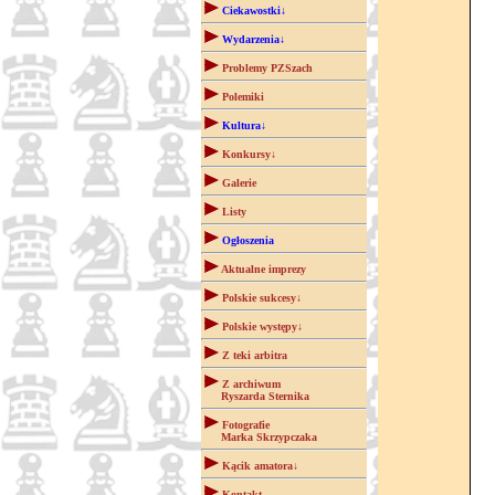
Ciekawostki↓
Wydarzenia↓
Problemy PZSzach
Polemiki
Kultura↓
Konkursy↓
Galerie
Listy
Ogłoszenia
Aktualne imprezy
Polskie sukcesy↓
Polskie występy↓
Z teki arbitra
Z archiwum
Ryszarda Sternika
Fotografie
Marka Skrzypczaka
Kącik amatora↓
Kontakt