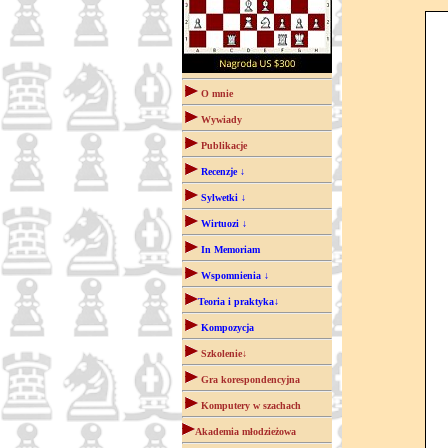
O mnie
Wywiady
Publikacje
Recenzje ↓
Sylwetki ↓
Wirtuozi ↓
In Memoriam
Wspomnienia ↓
Teoria i praktyka↓
Kompozycja
Szkolenie↓
Gra korespondencyjna
Komputery w szachach
Akademia młodzieżowa