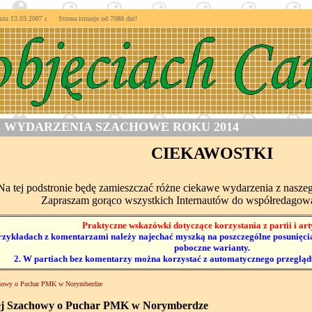
 13.03.2007 r. Strona istnieje od
7088 dni!
WYDARZENIA SZACHOWE ROKU 2014
CIEKAWOSTKI
Na tej podstronie będę zamieszczać różne ciekawe wydarzenia z nasz
Zapraszam gorąco wszystkich Internautów do współredagowan
Praktyczne wskazówki dotyczące korzystania z partii i ar
rzykładach z komentarzami należy najechać myszką na poszczególne posunięcia 
poboczne warianty.
2. W partiach bez komentarzy można korzystać z automatycznego przegląd
achowy o Puchar PMK w Norymberdze
iej Szachowy o Puchar PMK w Norymberdze