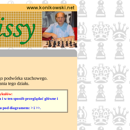
ego podwórka szachowego.
ia tego działu.
tykułów:
i w ten sposób przeglądać główne i
u pod diagramem: > i >>.