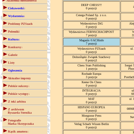
Akademia młodzieżowa
DEEP CHESS!!!
Ciekawostki↓
0 pozycji
Cenega Poland Sp. z o.o.
Wydarzenia↓
0 pozycji
Wydawnictwo DiG
Ale
Problemy PZSzach
0 pozycji
Polemiki
Wydawnictwo FERNSCHACHPOST
W
7 pozycji
3
Kultura↓
Magazín ©ACHinfo
7 pozycji
Konkursy↓
Wydawnictwo PZSzach
ul
0 pozycji
Galerie
Dolnośląski Związek Szachowy
0 pozycj1
Listy
Chess Stars Publishing
Sergei 
1 pozycja
Phon
Ogłoszenia
Rochade Europa
3 pozycje
Postfac
Aktualne imprezy
Keene On Chess
0 pozycji
Polskie sukcesy↓
INTEGRACJA
u
Polskie występy↓
0 pozycji
6
MAT
ul.
Z teki arbitra
0 pozycji
HISPANO EUROPEA
08908
Z archiwum
0 pozycji
Ryszarda Sternika
Mongoose Press
Ne
0 pozycji
Fotografie
Marka Skrzypczaka
Verlag Schach Wissen Berlin
0 pozycji
Kącik amatora↓