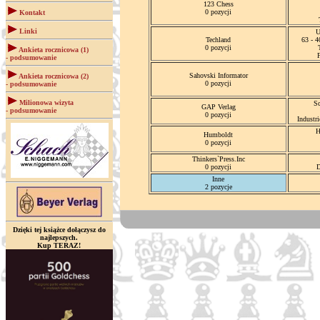
123 Chess
0 pozycji
Kontakt
Linki
U
Techland
63 - 
0 pozycji
Ankieta rocznicowa (1)
- podsumowanie
Sahovski Informator
Ankieta rocznicowa (2)
0 pozycji
- podsumowanie
Milionowa wizyta
S
GAP Verlag
- podsumowanie
0 pozycji
Industr
H
Humboldt
0 pozycji
Thinkers`Press.Inc
0 pozycji
D
Inne
2 pozycje
Dzięki tej książce dołączysz do
najlepszych.
Kup TERAZ!