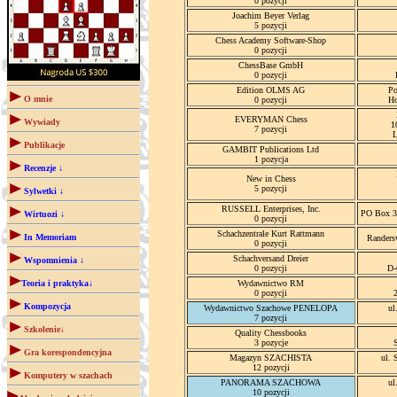
0 pozycji
Joachim Beyer Verlag
5 pozycji
Chess Academy Software-Shop
0 pozycji
ChessBase GmbH
0 pozycji
Edition OLMS AG
Po
O mnie
0 pozycji
Ho
EVERYMAN Chess
Wywiady
1
7 pozycji
Publikacje
GAMBIT Publications Ltd
1 pozycja
Recenzje ↓
New in Chess
5 pozycji
Sylwetki ↓
RUSSELL Enterprises, Inc.
PO Box 3
Wirtuozi ↓
0 pozycji
Schachzentrale Kurt Rattmann
In Memoriam
Randers
0 pozycji
Schachversand Dreier
Wspomnienia ↓
0 pozycji
D-
Teoria i praktyka↓
Wydawnictwo RM
0 pozycji
Kompozycja
Wydawnictwo Szachowe PENELOPA
ul
7 pozycji
Szkolenie↓
Quality Chessbooks
3 pozycje
Gra korespondencyjna
Magazyn SZACHISTA
ul. 
12 pozycji
Komputery w szachach
PANORAMA SZACHOWA
ul
10 pozycji