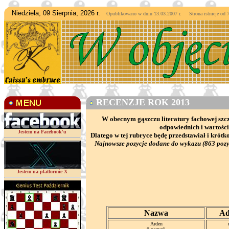
Niedziela, 09 Sierpnia, 2026 r.
Opublikowano w dniu 13.03.2007 r. Strona istnieje od
7
RECENZJE ROK 2013
W obecnym gąszczu literatury fachowej szcz
odpowiednich i wartośc
Jestem na Facebook'u
Dlatego w tej rubryce będę przedstawiał i kró
Najnowsze pozycje dodane do wykazu (863 pozy
Jestem na platformie X
Nazwa
Ad
Arden