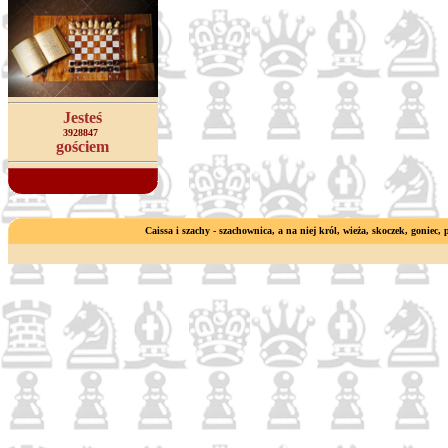
Jesteś
3928847
gościem
Caissa i szachy - szachownica, a na niej król, wieża, skoczek, goniec