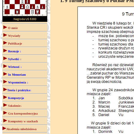
1. 9 Turniej Szachowy o Puchar 
O mnie
Wywiady
Publikacje
Recenzje ↓
Sylwetki ↓
Wirtuozi ↓
In Memoriam
Wspomnienia ↓
Teoria i praktyka↓
Kompozycja
Szkolenie↓
Gra korespondencyjna
Komputery w szachach
Akademia młodzieżowa