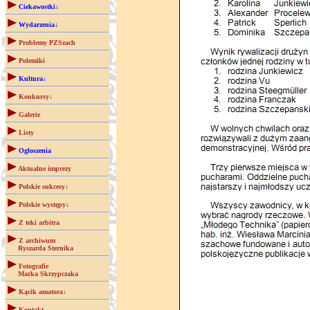
Ciekawostki↓
Wydarzenia↓
Problemy PZSzach
Polemiki
Kultura↓
Konkursy↓
Galerie
Listy
Ogłoszenia
Aktualne imprezy
Polskie sukcesy↓
Polskie występy↓
Z teki arbitra
Z archiwum
Ryszarda Sternika
Fotografie
Marka Skrzypczaka
Kącik amatora↓
Kontakt