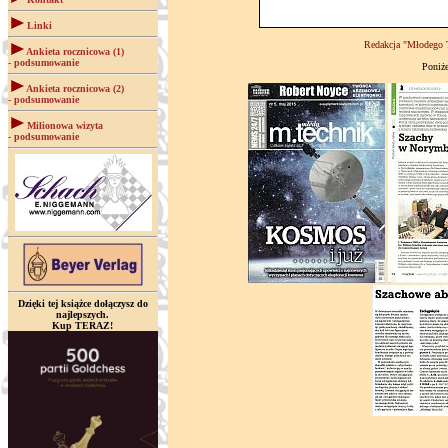
Linki
Redakcja "Młodego T
Ankieta rocznicowa (1)
- podsumowanie
Poniż
Ankieta rocznicowa (2)
- podsumowanie
Milionowa wizyta
- podsumowanie
Dzięki tej książce dołączysz do
najlepszych.
Kup TERAZ!