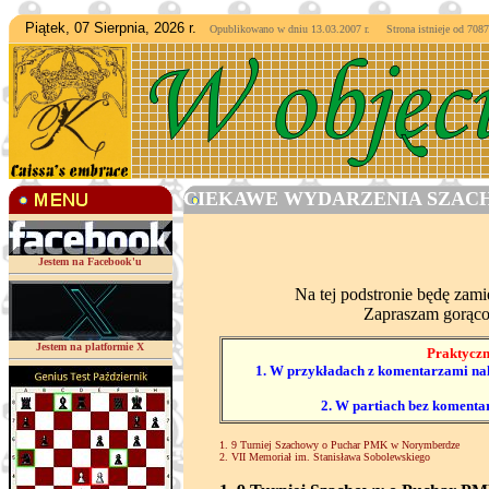
Piątek, 07 Sierpnia, 2026 r.
Opublikowano w dniu 13.03.2007 r. Strona istnieje od
7087
CIEKAWE WYDARZENIA SZACH
Jestem na Facebook'u
Na tej podstronie będę zam
Zapraszam gorąco
Jestem na platformie X
Praktyczn
1. W przykładach z komentarzami nale
2. W partiach bez komenta
1. 9 Turniej Szachowy o Puchar PMK w Norymberdze
2. VII Memoriał im. Stanisława Sobolewskiego