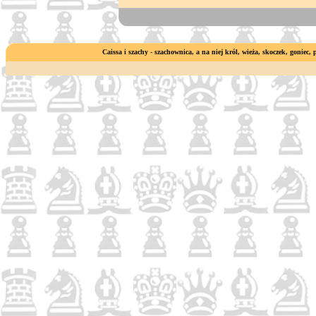
Caissa i szachy - szachownica, a na niej król, wieża, skoczek, goniec