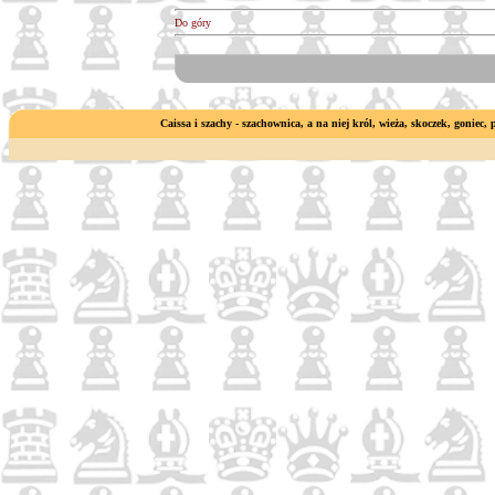
Do góry
Caissa i szachy - szachownica, a na niej król, wieża, skoczek, goniec