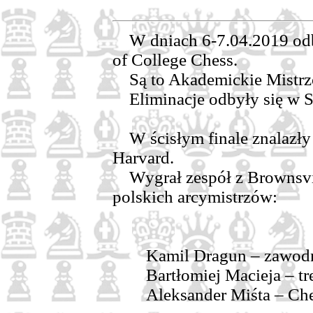
W dniach 6-7.04.2019 odb
of College Chess.
Są to Akademickie Mistrz
Eliminacje odbyły się w S
W ścisłym finale znalazły
Harvard.
Wygrał zespół z Brownsvill
polskich arcymistrzów:
Kamil Dragun – zawodn
Bartłomiej Macieja – tr
Aleksander Miśta – Ches