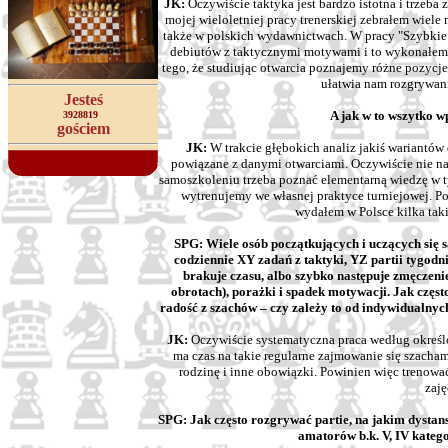
JK:
Oczywiście taktyka jest bardzo istotna i trzeb
mojej wieloletniej pracy trenerskiej zebrałem wiel
także w polskich wydawnictwach. W pracy "Szybkie
debiutów z taktycznymi motywami i to wykonałem w
tego, że studiując otwarcia poznajemy różne pozycje
ułatwia nam rozgrywan
Jesteś
A jak w to wszytko w
3928819
gościem
JK:
W trakcie głębokich analiz jakiś wariantów
powiązane z danymi otwarciami. Oczywiście nie n
samoszkoleniu trzeba poznać elementarną wiedzę w tym
wytrenujemy we własnej praktyce turniejowej. P
wydałem w Polsce kilka taki
SPG: Wiele osób początkujących i uczących się 
codziennie XY zadań z taktyki, YZ partii tygodni
brakuje czasu, albo szybko następuje zmęczeni
obrotach), porażki i spadek motywacji. Jak częst
radość z szachów – czy zależy to od indywidualnyc
JK:
Oczywiście systematyczna praca według określ
ma czas na takie regularne zajmowanie się szach
rodzinę i inne obowiązki. Powinien więc trenowa
zaję
SPG: Jak często rozgrywać partie, na jakim dysta
amatorów b.k. V, IV kategor