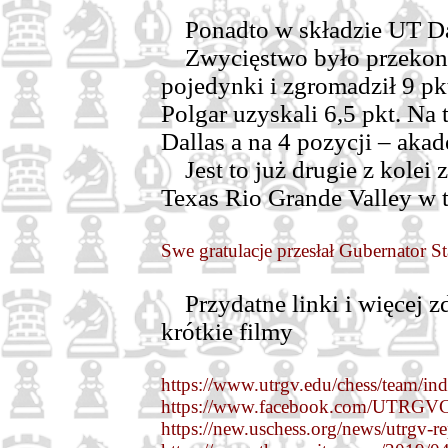
Ponadto w składzie UT Dal
Zwycięstwo było przekon
pojedynki i zgromadził 9 p
Polgar uzyskali 6,5 pkt. Na
Dallas a na 4 pozycji – aka
Jest to już drugie z kolei 
Texas Rio Grande Valley w 
Swe gratulacje przesłał Gubernator 
Przydatne linki i więcej zd
krótkie filmy
https://www.utrgv.edu/chess/team/in
https://www.facebook.com/UTRGVC
https://new.uschess.org/news/utrgv-r