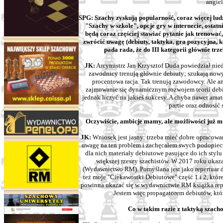
angiel
SPG: Szachy zyskują popularność, coraz więcej lud
"Szachy w szkole", opcje gry w internecie, ostatn
będą coraz częściej stawiać pytanie jak trenować,
zwrócić uwagę (debiuty, taktyka, gra pozycyjna, ko
pada rada, że do III kategorii głównie tr
JK:
Arcymistrz Jan Krzysztof Duda powiedział ni
zawodnicy trenują głównie debiuty; szukają nowyc
procentowa racja. Tak trenują zawodowcy. Ale a
zajmowanie się dynamicznym rozwojem teorii deb
jednak liczyć na jakieś sukcesy. A chyba nawet ama
partie oraz odnosić
Oczywiście, ambicje mamy, ale możliwości już mn
JK:
Wniosek jest jasny: trzeba mieć dobre opracowa
uwagę na ten problem i zachęcałem swych podopie
dla nich materiały debiutowe pasujące do ich stylu
większej rzeszy szachistów. W 2017 roku ukaza
(Wydawnictwo RM). Pomyślana jest jako repertuar 
też moje "Ciekawostki Debiutowe" część 1 i 2, któr
powinna ukazać się w wydawnictwie RM książka rep
Jestem więc propagatorem debiutów, kt
Co w takim razie z taktyką szach