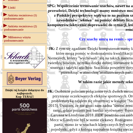
SPG: Współcześnie trenowanie szachów, nawet na am
Linki
przeszłości. Dzięki technologii mamy mnóstwo moż
z Pańskiej perspektywy wpływa to na poziom sz
Ankieta rocznicowa (1)
- podsumowanie
zawodników "wkuwa" na pamięć debiuty liczą
komputerów faktycznie doprowadzi do sytuacji, k
Ankieta rocznicowa (2)
rem
- podsumowanie
Milionowa wizyta
Czy szachy umrą na remis – spr
- podsumowanie
JK:
Z tym się zgadzam. Dzięki komputerom mamy ł
które mogą pomóc w doskonaleniu kwalifikacj
Niemczech, którzy "wychowali" się na takich materiał
twierdzą bowiem, że tylko dzięki dobrej literaturz
strategii i taktyki szachów. Szachista powinien dot
"przeniknąć w atmosferę"analizowanych parti
W takim razie jakie metody szk
Dzięki tej książce dołączysz do
JK:
Osobiście polecam połączenie tych dwóch meto
najlepszych.
przyniesie oczekiwanych efektów sportowych. Otw
Kup TERAZ!
problematyką zająłem się obszerniej w książce "
2015). Uważam, że nie grozi nam żadna "śmierć remi
rangi, gdzie poziom jest bardzo wyrównany. Ilust
Caruana w Londynie 2018. FIDE powinno coś zrobić
Mecz w Londynie był w sumie ciekawy. Rozegrano w
partii, mimo że w szachach klasycznych był wy
pojedynki, gdyż z kolegą napisałem książkę meczo