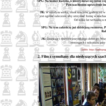
SPG: Na koniec kwestia, o której mówi się coraz cz
Pan szachistom uprawienie in
JK:
W młodym wieku, obok szachów, grałem też w p
jest ogólne zalecenie, aby utrzymać formę w szacha
Od kilku lat wchodzą u m
SPG: Na tym zakończę już dzisiejszą rozmowę. 
Ro
JK:
Dziękuję i również wszystkiego dobrego. Wsz
treningach i sukcesów prz
Źródło: https://szachypo
2. Film z symultany dla niesłyszących sz