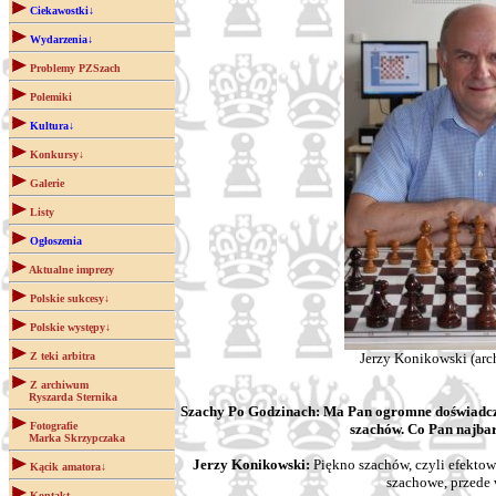
Ciekawostki↓
Wydarzenia↓
Problemy PZSzach
Polemiki
Kultura↓
Konkursy↓
Galerie
Listy
Ogłoszenia
Aktualne imprezy
Polskie sukcesy↓
Polskie występy↓
Z teki arbitra
Jerzy Konikowski (ar
Z archiwum
Ryszarda Sternika
Szachy Po Godzinach: Ma Pan ogromne doświadczen
Fotografie
szachów. Co Pan najbar
Marka Skrzypczaka
Jerzy Konikowski:
Piękno szachów, czyli efektow
Kącik amatora↓
szachowe, przede 
Kontakt