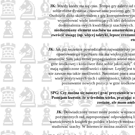
JK:
Wtedy kiedy ma się czas. Tempo gry zależy od sy
sobie różne dystanse czasowe oraz poziomy gry. T
Osobiście dużo skorzystałem z gry korespondencyj
wypróbować wiele interesujących idei debiutow
doskonalenia swych kwalifikacji szachowych.
niedoceniany element szachów na amatorskim 
zwrócić uwagę (np. więcej taktyki, lepsze zrozum
etc
JK:
Jak już wcześnie powiedziałem najważniejszy jest
opracowanego repertuaru nie ma większych sza
amatorów. Sam jako trener propagowałem wśród moich
grze środkowej i końcówce dasz sobie jakoś radę". O
mają ograniczone możliwości czasowe. Lepiej jest tr
nie zawsze ma takie możliwości. Natomiast praca ana
wiele pozytywnych cech i umiejętności, takich 
poznawanie nowych pozycji w grze środkowe
SPG: Czy można się nauczyć grać przyzwoicie w s
Pomijam kwestie, że w średnim wieku, pracując
zostanę, ale mam ambi
JK:
Doświadczony trener może pomóc w opracow
pożytecznych rad, zaproponować odpowiednią lit
wartościowych książek po polsku, z których można 
studiować szachy. W Internecie można znaleźć też