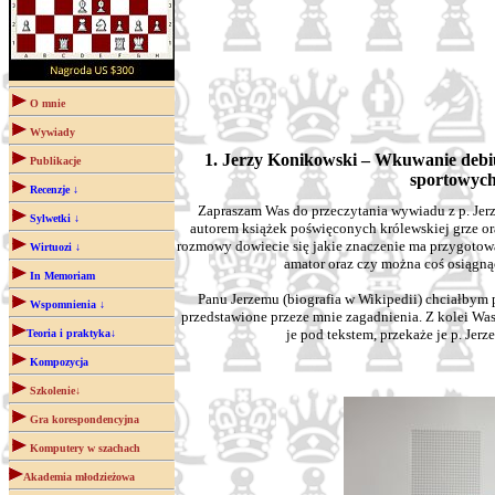
O mnie
Wywiady
1. Jerzy Konikowski – Wkuwanie debiu
Publikacje
sportowych
Recenzje ↓
Zapraszam Was do przeczytania wywiadu z p. J
Sylwetki ↓
autorem książek poświęconych królewskiej grze or
rozmowy dowiecie się jakie znaczenie ma przygotow
Wirtuozi ↓
amator oraz czy można coś osiągną
In Memoriam
Panu Jerzemu (biografia w Wikipedii) chciałbym
Wspomnienia ↓
przedstawione przeze mnie zagadnienia. Z kolei Wa
je pod tekstem, przekaże je p. Jer
Teoria i praktyka↓
Kompozycja
Szkolenie↓
Gra korespondencyjna
Komputery w szachach
Akademia młodzieżowa