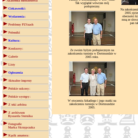
Akademia młodzieżowa
Tak wyglądał wówczas mój
podopieczny.
Ciekawostki↓
Na zakończen
2005 ojci
obecności ki
Wydarzenia↓
mną ze słow
pan ta
Problemy PZSzach
Polemiki
Kultura↓
Konkursy↓
Ze swoim byłym podopiecznym na
zakończeniu turnieju w Dortmundzie w
Galerie
2005 roku.
Listy
Ogłoszenia
Aktualne imprezy
Polskie sukcesy↓
Polskie występy↓
W otoczeniu Arkadiego i jego matki na
zakończeniu turnieju w Dortmundzie
Z teki arbitra
2005.
Z archiwum
Ryszarda Sternika
Fotografie
Marka Skrzypczaka
Kącik amatora↓