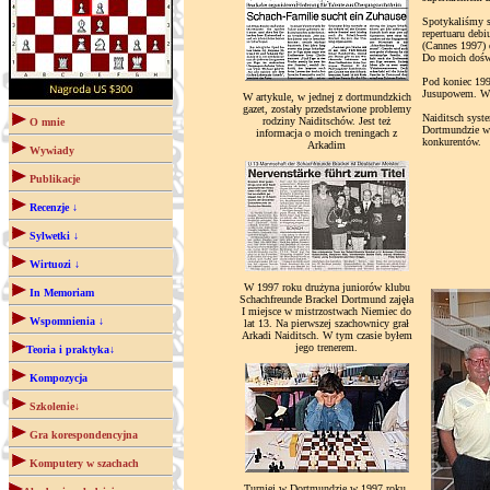
Spotykaliśmy s
repertuaru deb
(Cannes 1997) d
Do moich doświ
Pod koniec 1997
Jusupowem. W p
W artykule, w jednej z dortmundzkich
gazet, zostały przedstawione problemy
Naiditsch syst
rodziny Naiditschów. Jest też
O mnie
Dortmundzie w 
informacja o moich treningach z
konkurentów.
Arkadim
Wywiady
Publikacje
Recenzje ↓
Sylwetki ↓
Wirtuozi ↓
W 1997 roku drużyna juniorów klubu
In Memoriam
Schachfreunde Brackel Dortmund zajęła
I miejsce w mistrzostwach Niemiec do
Wspomnienia ↓
lat 13. Na pierwszej szachownicy grał
Arkadi Naiditsch. W tym czasie byłem
jego trenerem.
Teoria i praktyka↓
Kompozycja
Szkolenie↓
Gra korespondencyjna
Komputery w szachach
Turniej w Dortmundzie w 1997 roku.