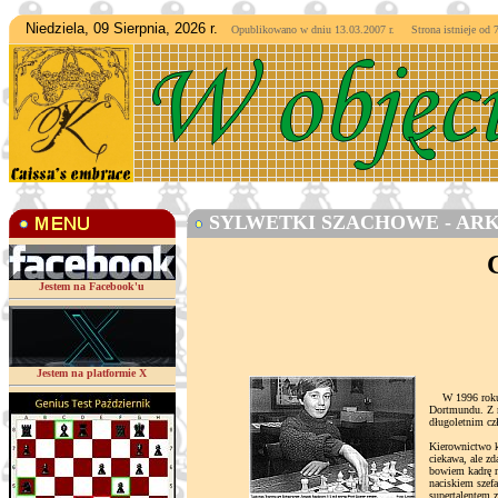
Niedziela, 09 Sierpnia, 2026 r.
Opublikowano w dniu 13.03.2007 r. Strona istnieje od
7
SYLWETKI SZACHOWE - ARK
Jestem na Facebook'u
Jestem na platformie X
W 1996 roku Ar
Dortmundu. Z m
długoletnim cz
Kierownictwo k
ciekawa, ale zd
bowiem kadrę m
naciskiem szef
supertalentem z