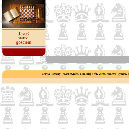
Jesteś
3928853
gościem
Caissa i szachy - szachownica, a na niej król, wieża, skoczek, goniec