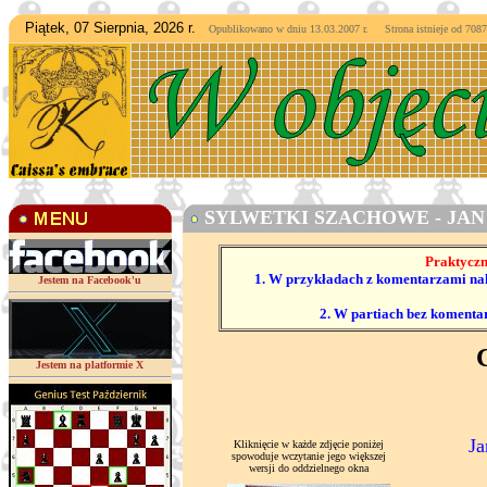
Piątek, 07 Sierpnia, 2026 r.
Opublikowano w dniu 13.03.2007 r. Strona istnieje od
7087
SYLWETKI SZACHOWE - JAN
Praktyczn
1. W przykładach z komentarzami nale
Jestem na Facebook'u
2. W partiach bez komenta
Jestem na platformie X
Ja
Kliknięcie w każde zdjęcie poniżej
spowoduje wczytanie jego większej
wersji do oddzielnego okna