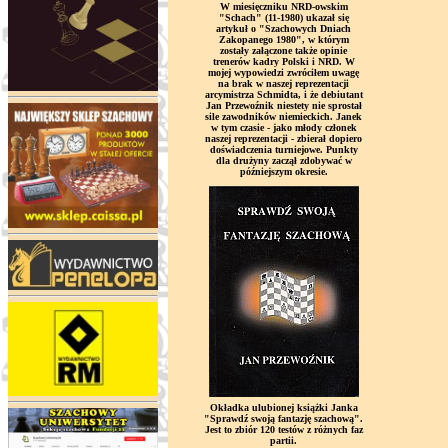
W miesięczniku NRD-owskim
"Schach" (11-1980) ukazał się
artykuł o "Szachowych Dniach
Zakopanego 1980", w którym
zostały załączone także opinie
trenerów kadry Polski i NRD. W
mojej wypowiedzi zwróciłem uwagę
na brak w naszej reprezentacji
arcymistrza Schmidta, i że debiutant
Jan Przewoźnik niestety nie sprostał
sile zawodników niemieckich. Janek
w tym czasie - jako młody członek
naszej reprezentacji - zbierał dopiero
doświadczenia turniejowe. Punkty
dla drużyny zaczął zdobywać w
późniejszym okresie.
Okładka ulubionej książki Janka
"Sprawdź swoją fantazję szachową".
Jest to zbiór 120 testów z różnych faz
partii.