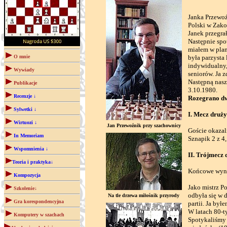
Janka Przewoź
Polski w Zako
Janek przegra
Następnie spo
miałem w plan
O mnie
była parzysta
indywidualny,
Wywiady
seniorów. Ja 
Następną nasz
Publikacje
3.10.1980.
Recenzje ↓
Rozegrano dw
Sylwetki ↓
I. Mecz druży
Wirtuozi ↓
Jan Przewoźnik przy szachownicy
Goście okazal
In Memoriam
Sznapik 2 z 4
Wspomnienia ↓
II. Trójmecz
Teoria i praktyka↓
Końcowe wynik
Kompozycja
Jako mistrz P
Szkolenie↓
odbyła się w d
Na tle drzewa miłośnik przyrody
Gra korespondencyjna
partii. Ja by
W latach 80-t
Komputery w szachach
Spotykaliśmy 