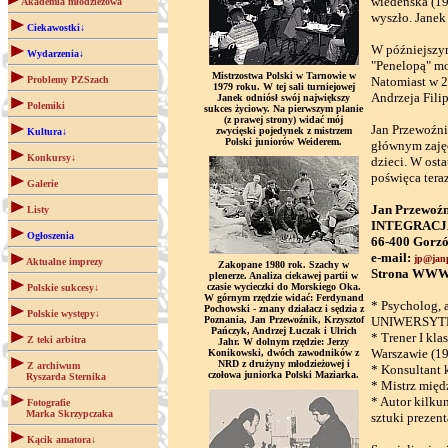
wiedeńska (19
Akademia młodzieżowa
wyszło. Janek 
Ciekawostki↓
W późniejszym
Wydarzenia↓
"Penelopą" mo
Mistrzostwa Polski w Tarnowie w
Problemy PZSzach
Natomiast w 2
1979 roku. W tej sali turniejowej
Andrzeja Fili
Janek odniósł swój największy
Polemiki
sukces życiowy. Na pierwszym planie
(z prawej strony) widać mój
Jan Przewoźni
zwycięski pojedynek z mistrzem
Kultura↓
Polski juniorów Weiderem.
głównym zajęci
Konkursy↓
dzieci. W osta
poświęca teraz
Galerie
Jan Przewoźni
Listy
INTEGRACJA -
Ogłoszenia
66-400 Gorzó
e-mail:
jp@jan
Aktualne imprezy
Zakopane 1980 rok. Szachy w
Strona WW
plenerze. Analiza ciekawej partii w
czasie wycieczki do Morskiego Oka.
Polskie sukcesy↓
W górnym rzędzie widać: Ferdynand
* Psycholog,
Pochowski - znany działacz i sędzia z
Polskie występy↓
Poznania, Jan Przewoźnik, Krzysztof
UNIWERSYTE
Pańczyk, Andrzej Łuczak i Ulrich
* Trener I 
Z teki arbitra
Jahr. W dolnym rzędzie: Jerzy
Warszawie (198
Konikowski, dwóch zawodników z
NRD z drużyny młodzieżowej i
Z archiwum
* Konsultant 
czołowa juniorka Polski Maziarka.
Ryszarda Sternika
* Mistrz międ
* Autor kilku
Fotografie
Marka Skrzypczaka
sztuki prezen
Kącik amatora↓