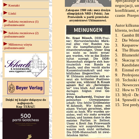
Specjalizuje s
negocjacji, u
Kontakt
konfliktami, 
Zakopane 1980 rok: mecz drużyn
Linki
olimpijskich NRD i Polski. Jan
czasie. Przepr
Przewoźnik w partii przeciwko
arcymistrzowi Uhlmannowi.
Ankieta rocznicowa (1)
Autor kilkuna
- podsumowanie
klienta, tech
Ankieta rocznicowa (2)
1. Gambit Bl
- podsumowanie
2. Die Wiener
Milionowa wizyta
3. Kasparow 
- podsumowanie
4. The Blume
5. Blumenfel
6. Skacząc tr
7. Kandidaten
8. Einmal etw
9. Profesjona
10. Techniki 
11. Nowoczesn
12. How to Th
13. Myśl - Dz
14. Sprawdź s
Dzięki tej książce dołączysz do
najlepszych.
15. Test pred
Kup TERAZ!