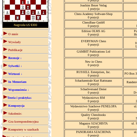
0 pozycji
Joachim Beyer Verlag
1 pozycja
Chess Academy Software-Shop
0 pozycji
ChessBase GmbH
0 pozycji
Edition OLMS AG
Po
O mnie
0 pozycji
Ho
EVERYMAN Chess
Wywiady
1
0 pozycji
Publikacje
GAMBIT Publications Ltd
0 pozycji
Recenzje ↓
New in Chess
0 pozycji
Sylwetki ↓
RUSSELL Enterprises, Inc.
PO Box 3
Wirtuozi ↓
0 pozycji
Schachzentrale Kurt Rattmann
In Memoriam
Randers
0 pozycji
Schachversand Dreier
Wspomnienia ↓
0 pozycji
D-
Teoria i praktyka↓
Wydawnictwo RM
0 pozycji
Kompozycja
Wydawnictwo Szachowe PENELOPA
ul
0 pozycji
Szkolenie↓
Quality Chessbooks
0 pozycji
Gra korespondencyjna
Magazyn SZACHISTA
ul. 
0 pozycji
Komputery w szachach
PANORAMA SZACHOWA
ul
0 pozycji