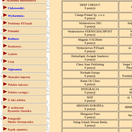
Akademia młodzieżowa
DEEP CHESS!!!
Ciekawostki↓
0 pozycji
Cenega Poland Sp. z o.o.
Wydarzenia↓
0 pozycji
Wydawnictwo DiG
Ale
Problemy PZSzach
0 pozycji
Polemiki
Wydawnictwo FERNSCHACHPOST
W
0 pozycji
3
Kultura↓
Magazín ©ACHinfo
0 pozycji
Konkursy↓
Wydawnictwo PZSzach
ul
0 pozycji
Galerie
Dolnośląski Związek Szachowy
0 pozycji
Listy
Chess Stars Publishing
Sergei 
0 pozycji
Phon
Ogłoszenia
Rochade Europa
0 pozycji
Postfac
Aktualne imprezy
Keene On Chess
0 pozycji
Polskie sukcesy↓
INTEGRACJA
u
Polskie występy↓
0 pozycji
6
MAT
ul.
Z teki arbitra
0 pozycji
HISPANO EUROPEA
08908
Z archiwum
0 pozycji
Ryszarda Sternika
Mongoose Press
Ne
0 pozycji
Fotografie
Marka Skrzypczaka
Verlag Schach Wissen Berlin
0 pozycji
Kącik amatora↓