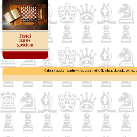
Jesteś
3928830
gościem
Caissa i szachy - szachownica, a na niej król, wieża, skoczek, goniec