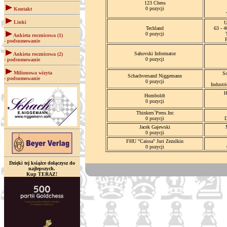
123 Chess
0 pozycji
Kontakt
Linki
U
Techland
63 - 
0 pozycji
Ankieta rocznicowa (1)
- podsumowanie
Sahovski Informator
Ankieta rocznicowa (2)
0 pozycji
- podsumowanie
Milionowa wizyta
S
Schachversand Niggemann
- podsumowanie
0 pozycji
Industr
H
Humboldt
0 pozycji
Thinkers`Press.Inc
0 pozycji
D
Jacek Gajewski
0 pozycji
FHU "Caissa" Juri Zezulkin
0 pozycji
Dzięki tej książce dołączysz do
najlepszych.
Kup TERAZ!