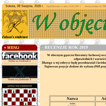
Sobota, 08 Sierpnia, 2026 r.
Opublikowano w dniu 13.03.2007 r. Strona istnieje od
7088
RECENZJE ROK 2019
W obecnym gąszczu literatury fachowej szcz
odpowiednich i wartośc
Jestem na Facebook'u
Dlatego w tej rubryce będę przedstawiał i kró
Najnowsze pozycje dodane do wykazu (968 pozy
Jestem na platformie X
Nazwa
Ad
Arden