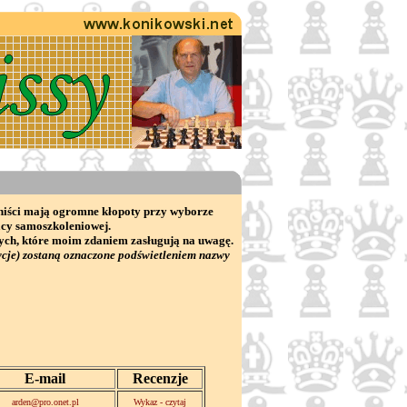
chiści mają ogromne kłopoty przy wyborze
acy samoszkoleniowej.
wych, które moim zdaniem zasługują na uwagę.
cje) zostaną oznaczone podświetleniem nazwy
E-mail
Recenzje
arden@pro.onet.pl
Wykaz - czytaj