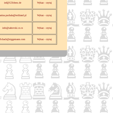
inf@123chess.de
Wykaz - czytaj
arina.puchala@techland.pl
Wykaz - czytaj
info@sahovski.co.rs
Wykaz - czytaj
Schach@niggemann.com
Wykaz - czytaj