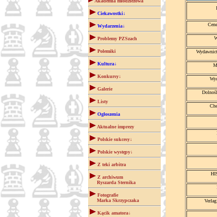
Akademia młodzieżowa
Ciekawostki↓
Cene
Wydarzenia↓
W
Problemy PZSzach
Polemiki
Wydawni
Kultura↓
M
Konkursy↓
Wyd
Galerie
Dolnoś
Listy
Che
Ogłoszenia
Aktualne imprezy
Polskie sukcesy↓
Polskie występy↓
Z teki arbitra
HI
Z archiwum
Ryszarda Sternika
Fotografie
Marka Skrzypczaka
Verlag
Kącik amatora↓