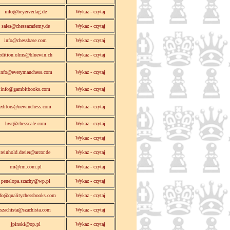
info@beyerverlag.de
Wykaz - czytaj
sales@chessacademy.de
Wykaz - czytaj
info@chessbase.com
Wykaz - czytaj
edition.olms@bluewin.ch
Wykaz - czytaj
info@everymanchess.com
Wykaz - czytaj
info@gambitbooks.com
Wykaz - czytaj
editors@newinchess.com
Wykaz - czytaj
hwr@chesscafe.com
Wykaz - czytaj
Wykaz - czytaj
reinhold.dreier@arcor.de
Wykaz - czytaj
rm@rm.com.pl
Wykaz - czytaj
penelopa.szachy@wp.pl
Wykaz - czytaj
fo@qualitychessbooks.com
Wykaz - czytaj
szachista@szachista.com
Wykaz - czytaj
jpinski@op.pl
Wykaz - czytaj