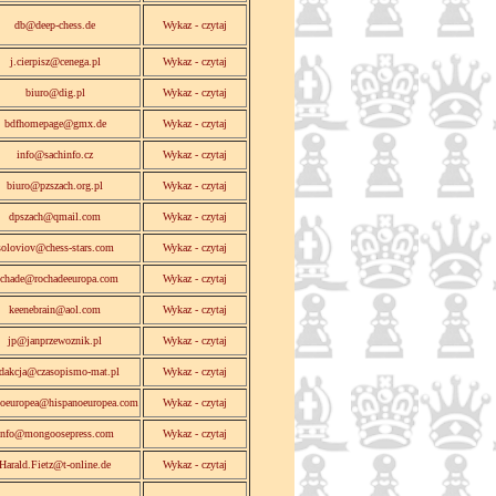
db@deep-chess.de
Wykaz - czytaj
j.cierpisz@cenega.pl
Wykaz - czytaj
biuro@dig.pl
Wykaz - czytaj
bdfhomepage@gmx.de
Wykaz - czytaj
info@sachinfo.cz
Wykaz - czytaj
biuro@pzszach.org.pl
Wykaz - czytaj
dpszach@qmail.com
Wykaz - czytaj
soloviov@chess-stars.com
Wykaz - czytaj
ochade@rochadeeuropa.com
Wykaz - czytaj
keenebrain@aol.com
Wykaz - czytaj
jp@janprzewoznik.pl
Wykaz - czytaj
edakcja@czasopismo-mat.pl
Wykaz - czytaj
noeuropea@hispanoeuropea.com
Wykaz - czytaj
info@mongoosepress.com
Wykaz - czytaj
Harald.Fietz@t-online.de
Wykaz - czytaj