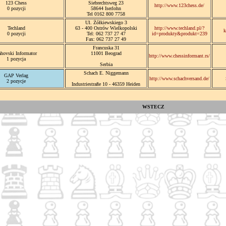
123 Chess
Siebrechtsweg 23
http://www.123chess.de/
0 pozycji
58644 Iserlohn
Tel 0162 800 7758
Ul. Żółkiewskiego 3
Techland
63 - 400 Ostrów Wielkopolski
http://www.techland.pl/?
k
0 pozycji
Tel: 062 737 27 47
id=produkty&produkt=239
Fax: 062 737 27 49
Francuska 31
hovski Informator
11001 Beograd
http://www.chessinformant.rs/
1 pozycja
Serbia
Schach E. Niggemann
GAP Verlag
http://www.schachversand.de/
2 pozycje
Industriestraße 10 - 46359 Heiden
WSTECZ