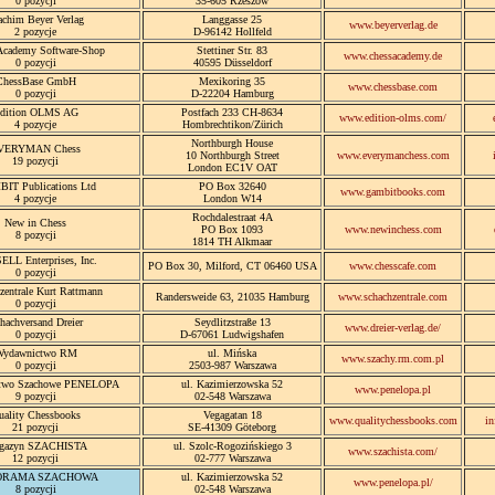
0 pozycji
35-605 Rzeszów
achim Beyer Verlag
Langgasse 25
www.beyerverlag.de
2 pozycje
D-96142 Hollfeld
Academy Software-Shop
Stettiner Str. 83
www.chessacademy.de
0 pozycji
40595 Düsseldorf
ChessBase GmbH
Mexikoring 35
www.chessbase.com
0 pozycji
D-22204 Hamburg
dition OLMS AG
Postfach 233 CH-8634
www.edition-olms.com/
4 pozycje
Hombrechtikon/Zürich
Northburgh House
VERYMAN Chess
10 Northburgh Street
www.everymanchess.com
19 pozycji
London EC1V OAT
IT Publications Ltd
PO Box 32640
www.gambitbooks.com
4 pozycje
London W14
Rochdalestraat 4A
New in Chess
PO Box 1093
www.newinchess.com
8 pozycji
1814 TH Alkmaar
LL Enterprises, Inc.
PO Box 30, Milford, CT 06460 USA
www.chesscafe.com
0 pozycji
zentrale Kurt Rattmann
Randersweide 63, 21035 Hamburg
www.schachzentrale.com
0 pozycji
hachversand Dreier
Seydlitzstraße 13
www.dreier-verlag.de/
0 pozycji
D-67061 Ludwigshafen
ydawnictwo RM
ul. Mińska
www.szachy.rm.com.pl
0 pozycji
2503-987 Warszawa
two Szachowe PENELOPA
ul. Kazimierzowska 52
www.penelopa.pl
9 pozycji
02-548 Warszawa
uality Chessbooks
Vegagatan 18
www.qualitychessbooks.com
in
21 pozycji
SE-41309 Göteborg
gazyn SZACHISTA
ul. Szolc-Rogozińskiego 3
www.szachista.com/
12 pozycji
02-777 Warszawa
ORAMA SZACHOWA
ul. Kazimierzowska 52
www.penelopa.pl/
8 pozycji
02-548 Warszawa