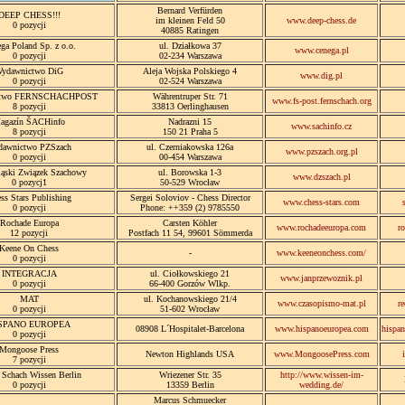
Bernard Verfürden
DEEP CHESS!!!
im kleinen Feld 50
www.deep-chess.de
0 pozycji
40885 Ratingen
ga Poland Sp. z o.o.
ul. Działkowa 37
www.cenega.pl
0 pozycji
02-234 Warszawa
ydawnictwo DiG
Aleja Wojska Polskiego 4
www.dig.pl
0 pozycji
02-524 Warszawa
ctwo FERNSCHACHPOST
Währentruper Str. 71
www.fs-post.fernschach.org
8 pozycji
33813 Oerlinghausen
agazín ŠACHinfo
Nadrazni 15
www.sachinfo.cz
8 pozycji
150 21 Praha 5
awnictwo PZSzach
ul. Czerniakowska 126a
www.pzszach.org.pl
0 pozycji
00-454 Warszawa
ląski Związek Szachowy
ul. Borowska 1-3
www.dzszach.pl
0 pozycj1
50-529 Wrocław
ss Stars Publishing
Sergei Soloviov - Chess Director
www.chess-stars.com
0 pozycji
Phone: ++359 (2) 9785550
Rochade Europa
Carsten Köhler
www.rochadeeuropa.com
r
12 pozycji
Postfach 11 54, 99601 Sömmerda
Keene On Chess
-
www.keeneonchess.com/
0 pozycji
INTEGRACJA
ul. Ciołkowskiego 21
www.janprzewoznik.pl
0 pozycji
66-400 Gorzów Wlkp.
MAT
ul. Kochanowskiego 21/4
www.czasopismo-mat.pl
r
0 pozycji
51-602 Wrocław
SPANO EUROPEA
08908 L´Hospitalet-Barcelona
www.hispanoeuropea.com
hispa
0 pozycji
Mongoose Press
Newton Highlands USA
www.MongoosePress.com
7 pozycji
 Schach Wissen Berlin
Wriezener Str. 35
http://www.wissen-im-
0 pozycji
13359 Berlin
wedding.de/
Marcus Schmuecker