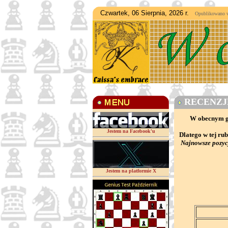
Czwartek, 06 Sierpnia, 2026 r.
Opublikowano w d
RECENZJE
W obecnym gą
Jestem na Facebook'u
Dlatego w tej ru
Najnowsze pozyc
Jestem na platformie X