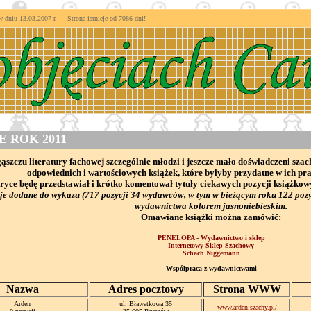
niu 13.03.2007 r. Strona istnieje od
7086 dni!
 ROK 2011
szczu literatury fachowej szczególnie młodzi i jeszcze mało doświadczeni sza
odpowiednich i wartościowych książek, które byłyby przydatne w ich pr
bryce będę przedstawiał i krótko komentował tytuły ciekawych pozycji książko
je dodane do wykazu (717 pozycji 34 wydawców, w tym w bieżącym roku 122 pozy
wydawnictwa kolorem jasnoniebieskim.
Omawiane książki można zamówić:
PENELOPA - Wydawnictwo i sklep
Internetowy Sklep Szachowy
Schach Niggemann
Współpraca z wydawnictwami
Nazwa
Adres pocztowy
Strona WWW
Arden
ul. Bławatkowa 35
www.arden.szachy.pl/