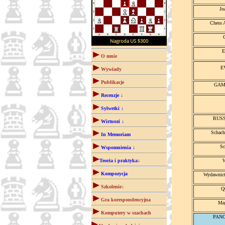
Jo
Chess 
E
O mnie
E
Wywiady
Publikacje
GAMB
Recenzje ↓
Sylwetki ↓
RUSSE
Wirtuozi ↓
Schach
In Memoriam
Sc
Wspomnienia ↓
Teoria i praktyka↓
W
Kompozycja
Wydawnic
Szkolenie↓
Q
Gra korespondencyjna
Ma
Komputery w szachach
PAN