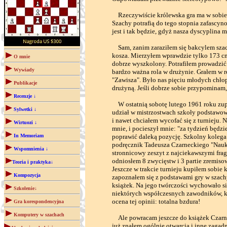
Rzeczywiście królewska gra ma w sobie j
Szachy potrafią do tego stopnia zafascyno
jest i tak będzie, gdyż nasza dyscyplina 
Sam, zanim zaraziłem się bakcylem szac
kosza. Mierzyłem wprawdzie tylko 173 cm,
O mnie
dobrze wyszkolony. Potrafiłem prowadzić 
Wywiady
bardzo ważna rola w drużynie. Grałem w 
"Zawisza". Było nas pięciu młodych chło
Publikacje
drużyną. Jeśli dobrze sobie przypominam, 
Recenzje ↓
W ostatnią sobotę lutego 1961 roku zup
Sylwetki ↓
udział w mistrzostwach szkoły podstawow
i nawet chciałem wycofać się z turnieju. 
Wirtuozi ↓
mnie, i pocieszył mnie: "za tydzień będz
In Memoriam
poprawić daleką pozycję. Szkolny koleg
podręcznik Tadeusza Czarneckiego "Nauka 
Wspomnienia ↓
stronnicowy zeszyt z najciekawszymi fra
odniosłem 8 zwycięstw i 3 partie zremisow
Teoria i praktyka↓
Jeszcze w trakcie turnieju kupiłem sobie
Kompozycja
zapoznałem się z podstawami gry w szachy
książek. Na jego twórczości wychowało si
Szkolenie↓
niektórych współczesnych zawodników, któ
ocena tej opinii: totalna bzdura!
Gra korespondencyjna
Komputery w szachach
Ale powracam jeszcze do książek Czarnec
już znałem ogólnie otwarcia i inne zagad