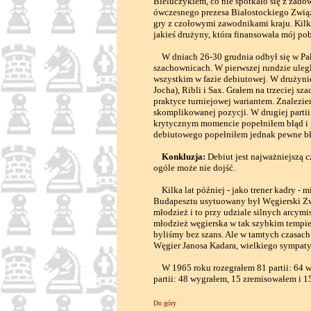
Bieluczykiem, co nie spotkało się z zad
ówczesnego prezesa Białostockiego Zwią
gry z czołowymi zawodnikami kraju. Kilka
jakieś drużyny, która finansowała mój po
W dniach 26-30 grudnia odbył się w Pa
szachownicach. W pierwszej rundzie ulegl
wszystkim w fazie debiutowej. W drużynie 
Jocha), Ribli i Sax. Grałem na trzeciej 
praktyce turniejowej wariantem. Znalezie
skomplikowanej pozycji. W drugiej partii
krytycznym momencie popełniłem błąd i 
debiutowego popełniłem jednak pewne bł
Konkluzja:
Debiut jest najważniejszą c
ogóle może nie dojść.
Kilka lat później - jako trener kadry - 
Budapesztu usytuowany był Węgierski Zwi
młodzież i to przy udziale silnych arcym
młodzież węgierska w tak szybkim tempie 
byliśmy bez szans. Ale w tamtych czasach
Węgier Janosa Kadara, wielkiego sympaty
W 1965 roku rozegrałem 81 partii: 64 wy
partii: 48 wygrałem, 15 zremisowałem i 1
Do góry