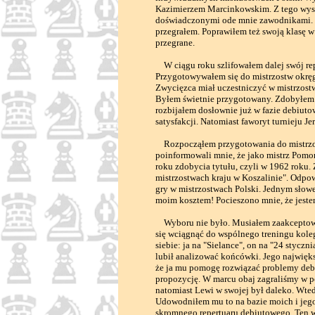
Kazimierzem Marcinkowskim. Z tego wyst
doświadczonymi ode mnie zawodnikami. W
przegrałem. Poprawiłem też swoją klasę w
przegrane.
W ciągu roku szlifowałem dalej swój rep
Przygotowywałem się do mistrzostw okręgu
Zwycięzca miał uczestniczyć w mistrzost
Byłem świetnie przygotowany. Zdobyłem 8
rozbijałem dosłownie już w fazie debiutow
satysfakcji. Natomiast faworyt turnieju Je
Rozpocząłem przygotowania do mistrzos
poinformowali mnie, że jako mistrz Pomo
roku zdobycia tytułu, czyli w 1962 roku.
mistrzostwach kraju w Koszalinie". Odpow
gry w mistrzostwach Polski. Jednym sł
moim kosztem! Pocieszono mnie, że jestem
Wyboru nie było. Musiałem zaakceptowa
się wciągnąć do wspólnego treningu kole
siebie: ja na "Sielance", on na "24 stycz
lubił analizować końcówki. Jego najwięk
że ja mu pomogę rozwiązać problemy debi
propozycję. W marcu obaj zagraliśmy w pó
natomiast Lewi w swojej był daleko. Wte
Udowodniłem mu to na bazie moich i jego 
skromnego repertuaru debiutowego. Ten ws