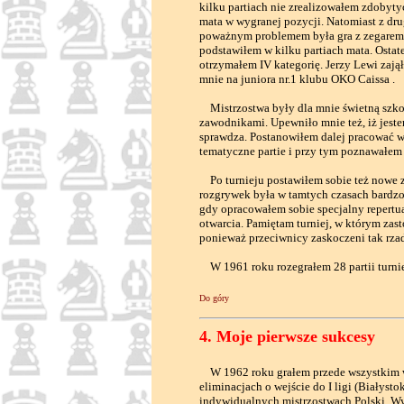
kilku partiach nie zrealizowałem zdoby
mata w wygranej pozycji. Natomiast z dru
poważnym problemem była gra z zegarem. 
podstawiłem w kilku partiach mata. Osta
otrzymałem IV kategorię. Jerzy Lewi zaj
mnie na juniora nr.1 klubu OKO Caissa .
Mistrzostwa były dla mnie świetną szkołą
zawodnikami. Upewniło mnie też, iż jeste
sprawdza. Postanowiłem dalej pracować w
tematyczne partie i przy tym poznawałem 
Po turnieju postawiłem sobie też nowe z
rozgrywek była w tamtych czasach bardzo 
gdy opracowałem sobie specjalny repertua
otwarcia. Pamiętam turniej, w którym zas
ponieważ przeciwnicy zaskoczeni tak rza
W 1961 roku rozegrałem 28 partii turnie
Do góry
4. Moje pierwsze sukcesy
W 1962 roku grałem przede wszystkim w 
eliminacjach o wejście do I ligi (Białysto
indywidualnych mistrzostwach Polski. Wy