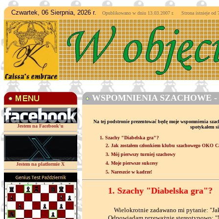
Czwartek, 06 Sierpnia, 2026 r.
Opublikowano w dniu 13.03.2007 r. Strona istnieje od
7
WSPOMNIENIA SZACHOWE - 
Na tej podstronie prezentować będę moje wspomnienia szac
Jestem na Facebook'u
spotykałem si
1. Szachy "Diabelska gra"?
2. Jak zostałem członkiem klubu szachowego OKO C
3. Mój pierwszy turniej szachowy
4. Moje pierwsze sukcesy
Jestem na platformie X
5. Nareszcie w kadrze!
1. Szachy "Diabelska gra"?
Wielokrotnie zadawano mi pytanie: "Jak d
Odpowiadam przeważnie stereotypowo: "Nie