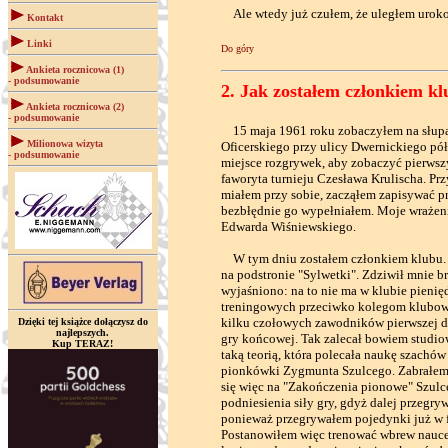
Ale wtedy już czułem, że uległem urokowi
Kontakt
Linki
Do góry
Ankieta rocznicowa (1)
- podsumowanie
2. Jak zostałem członkiem 
Ankieta rocznicowa (2)
- podsumowanie
15 maja 1961 roku zobaczyłem na słupa
Milionowa wizyta
Oficerskiego przy ulicy Dwernickiego pó
- podsumowanie
miejsce rozgrywek, aby zobaczyć pierwszy
faworyta turnieju Czesława Krulischa. Prz
miałem przy sobie, zacząłem zapisywać prz
bezbłędnie go wypełniałem. Moje wrażeni
Edwarda Wiśniewskiego.
W tym dniu zostałem członkiem klubu. By
na podstronie "Sylwetki". Zdziwił mnie b
wyjaśniono: na to nie ma w klubie pienię
treningowych przeciwko kolegom klubowy
kilku czołowych zawodników pierwszej dr
Dzięki tej książce dołączysz do
najlepszych.
gry końcowej. Tak zalecał bowiem studio
Kup TERAZ!
taką teorią, która polecała naukę szach
pionkówki Zygmunta Szulcego. Zabrałem si
się więc na "Zakończenia pionowe" Szulce
podniesienia siły gry, gdyż dalej przegr
ponieważ przegrywałem pojedynki już w f
Postanowiłem więc trenować wbrew nauce C