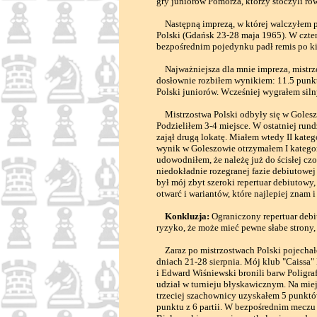
gry juniorów Pomorza, którzy stoczyli ró
Następną imprezą, w której walczyłem p
Polski (Gdańsk 23-28 maja 1965). W czte
bezpośrednim pojedynku padł remis po ki
Najważniejsza dla mnie impreza, mistrzo
dosłownie rozbiłem wynikiem: 11.5 punktu
Polski juniorów. Wcześniej wygrałem sil
Mistrzostwa Polski odbyły się w Goleszow
Podzieliłem 3-4 miejsce. W ostatniej run
zajął drugą lokatę. Miałem wtedy II kateg
wynik w Goleszowie otrzymałem I kategor
udowodniłem, że należę już do ścisłej cz
niedokładnie rozegranej fazie debiutowej 
był mój zbyt szeroki repertuar debiutowy
otwarć i wariantów, które najlepiej znam 
Konkluzja:
Ograniczony repertuar debiu
ryzyko, że może mieć pewne słabe strony
Zaraz po mistrzostwach Polski pojechałe
dniach 21-28 sierpnia. Mój klub "Caissa"
i Edward Wiśniewski bronili barw Poligra
udział w turnieju błyskawicznym. Na miejs
trzeciej szachownicy uzyskałem 5 punktów
punktu z 6 partii. W bezpośrednim meczu