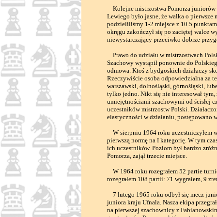
Kolejne mistrzostwa Pomorza juniorów od
Lewiego było jasne, że walka o pierwsze 
podzieliliśmy 1-2 miejsce z 10.5 punktam
okręgu zakończył się po zaciętej walce w
niewystarczający przeciwko dobrze przy
Prawo do udziału w mistrzostwach Polsk
Szachowy wystąpił ponownie do Polskieg
odmowa. Ktoś z bydgoskich działaczy sko
Rzeczywiście osoba odpowiedzialna za te
warszawski, dolnośląski, górnośląski, lub
tylko jedno. Nikt się nie interesował tym
umiejętnościami szachowymi od ścisłej c
uczestników mistrzostw Polski. Działac
elastyczności w działaniu, postępowano 
W sierpniu 1964 roku uczestniczyłem w 
pierwszą normę na I kategorię. W tym cza
ich uczestników. Poziom był bardzo zróż
Pomorza, zajął trzecie miejsce.
W 1964 roku rozegrałem 52 partie turni
rozegrałem 108 partii: 71 wygrałem, 9 zr
7 lutego 1965 roku odbył się mecz juni
juniora kraju Ufnala. Nasza ekipa przegr
na pierwszej szachownicy z Fabianowskim