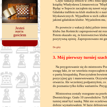
Część wakacji letnich w 1961 roku spęd
książkę Władysława Litmanowicza "Międz
Będąc w Sopocie zacząłem się nawet wypyt
Gdańska trafiłem na klub studencki o naz
błyskawicznych. Wypadłem w nich całkie
jakimś gdańskim klubie. Wyjaśniłem mu, 
Po powrocie z wakacji dalej pilnie tre
Jesteś
klubu Jan Kośmicki zaproponował mi roze
3928756
gościem
Potem okazało się, że kierownictwo klub
pozytywną opinię. Zaproponowano mi grę 
Do góry
3. Mój pierwszy turniej sza
Na przygotowanie się do mistrzostw Pom
uwagę fakt, że we wrześniu rozpocząłem 
o partię hiszpańską. Przeczytałem bowiem
pozycyjnej gry i manewrowania. Oczywiś
otwarcia. Ale wcześniej podpatrzyłem, co
do poznania tylko kilku wariantów. Przyg
Mistrzostwa zostały rozegrane na przeło
Dwernickiego. Grało 10 zawodników. Tylk
turniej miał być nauką. Nikt nie oczekiw
dobrze wystartowałem. W fazie debiutowe