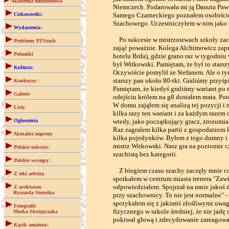
Akademia młodzieżowa
Niemczech. Podarowała mi ją Danuta Pawi
Ciekawostki↓
Samego Czarneckiego poznałem osobiście
Szachowego. Uczestniczyłem w nim jako
Wydarzenia↓
Po sukcesie w mistrzostwach szkoły zaczą
Problemy PZSzach
zająć poważnie. Kolega Alchimowicz zap
Polemiki
hotelu Brda), gdzie grano raz w tygodni
był Witkowski. Pamiętam, że był to starsz
Kultura↓
Oczywiście pomylił ze Stefanem. Ale o ty
starszy pan około 80-tki. Graliśmy przyś
Konkursy↓
Pamiętam, że kiedyś graliśmy wariant po 
Galerie
odejściu królem na g8 dostałem mata. Po
W domu zająłem się analizą tej pozycji i
Listy
kilka razy ten wariant i za każdym razem
Ogłoszenia
wtedy, jako początkujący gracz, zrozumia
Raz zagrałem kilka partii z gospodarzem 
Aktualne imprezy
kilka pojedynków. Byłem z tego dumny i m
mistrz Witkowski. Nasz gra na poziomie
Polskie sukcesy↓
szachistą bez kategorii.
Polskie występy↓
Z biegiem czasu szachy zaczęły mnie cor
Z teki arbitra
spotkałem w centrum miasta trenera "Zawis
odpowiedziałem. Spojrzał na mnie jakoś d
Z archiwum
Ryszarda Sternika
przy szachownicy. To nie jest normalne"
spotykałem się z jakimiś złośliwymi uwa
Fotografie
fizycznego w szkole średniej, że nie jad
Marka Skrzypczaka
pokiwał głową i zdecydowanie zareagował
Kącik amatora↓