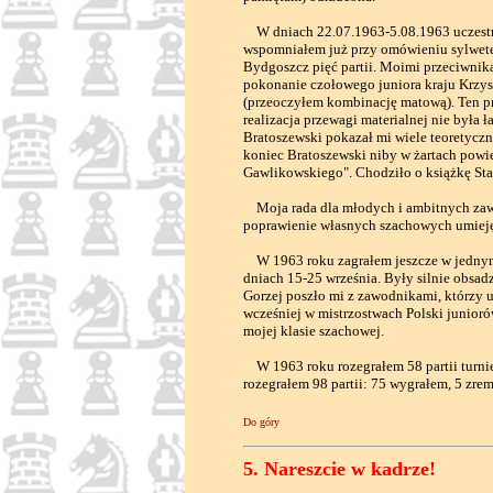
W dniach 22.07.1963-5.08.1963 uczestni
wspomniałem już przy omówieniu sylwete
Bydgoszcz pięć partii. Moimi przeciwnik
pokonanie czołowego juniora kraju Krzysz
(przeoczyłem kombinację matową). Ten p
realizacja przewagi materialnej nie była ł
Bratoszewski pokazał mi wiele teoretyc
koniec Bratoszewski niby w żartach powie
Gawlikowskiego". Chodziło o książkę St
Moja rada dla młodych i ambitnych zawod
poprawienie własnych szachowych umieję
W 1963 roku zagrałem jeszcze w jednym 
dniach 15-25 września. Były silnie obsadz
Gorzej poszło mi z zawodnikami, którzy 
wcześniej w mistrzostwach Polski junioró
mojej klasie szachowej.
W 1963 roku rozegrałem 58 partii turni
rozegrałem 98 partii: 75 wygrałem, 5 zre
Do góry
5. Nareszcie w kadrze!