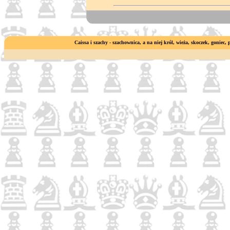
Caissa i szachy - szachownica, a na niej król, wieża, skoczek, goniec