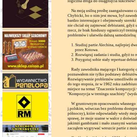
logiczna droga do osiągnięcia sukcesów!
Na moją usilną prośbę zaangażowano cz
Chybicki, bo o nim jest mowa, był zawodn
bardzo interesujące i obejmowały szeroki
nie chciał się zajmować debiutami, gdyż 
rzecz, że brak funduszy ograniczył treni
problemów i ułatwiła dalszą samodzieln
1. Studiuj partie Alechina, najlepiej d
przez Kotowa.
2. Rozwiązuj zadania i studia, gdyż to r
3. Przygotuj sobie stały repertuar debiu
Rady zawodnika mającego I kategorię okaz
poznawałem nie tylko podstawy debiutów, 
Rozwiązywanie problemów umożliwiło mi
do tego stopnia, że w 1962 roku zadebiu
miejsce na temat "Znaczenie kompozycji 
"Kompozycja w treningu szachisty" (wyd
W gruntownym opracowaniu własnego re
j.polskim, wówczas bez problemu dostępn
północny), które odpowiadały wtedy moj
sprawę, że moje szanse w walce z doświad
jakimiś gambitami i mało znanymi warian
zacząłem wygrywać wreszcie partie z mo