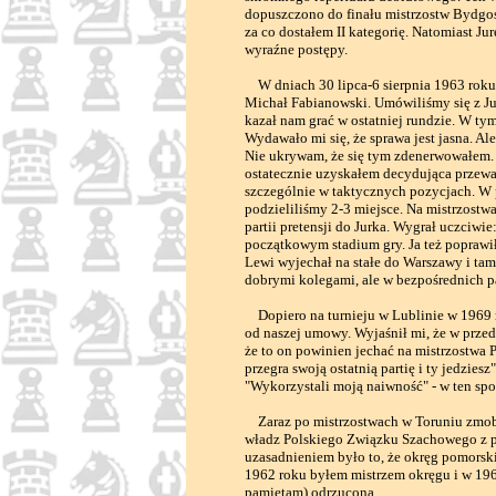
dopuszczono do finału mistrzostw Bydgos
za co dostałem II kategorię. Natomiast Ju
wyraźne postępy.
W dniach 30 lipca-6 sierpnia 1963 roku
Michał Fabianowski. Umówiliśmy się z Jur
kazał nam grać w ostatniej rundzie. W 
Wydawało mi się, że sprawa jest jasna. Al
Nie ukrywam, że się tym zdenerwowałem. Le
ostatecznie uzyskałem decydująca przewa
szczególnie w taktycznych pozycjach. W
podzieliliśmy 2-3 miejsce. Na mistrzostwa
partii pretensji do Jurka. Wygrał uczciw
początkowym stadium gry. Ja też poprawi
Lewi wyjechał na stałe do Warszawy i tam
dobrymi kolegami, ale w bezpośrednich p
Dopiero na turnieju w Lublinie w 1969 r
od naszej umowy. Wyjaśnił mi, że w przed
że to on powinien jechać na mistrzostwa P
przegra swoją ostatnią partię i ty jedzies
"Wykorzystali moją naiwność" - w ten spo
Zaraz po mistrzostwach w Toruniu zmob
władz Polskiego Związku Szachowego z p
uzasadnieniem było to, że okręg pomorski 
1962 roku byłem mistrzem okręgu i w 196
pamiętam) odrzucona.