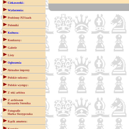
Ciekawostki↓
Wydarzenia↓
Problemy PZSzach
Polemiki
Kultura↓
Konkursy↓
Galerie
Listy
Ogłoszenia
Aktualne imprezy
Polskie sukcesy↓
Polskie występy↓
Z teki arbitra
Z archiwum
Ryszarda Sternika
Fotografie
Marka Skrzypczaka
Kącik amatora↓
Kontakt