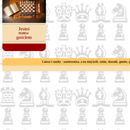
Jesteś
3928854
gościem
Caissa i szachy - szachownica, a na niej król, wieża, skoczek, goniec