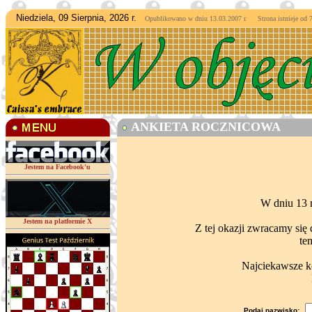
Niedziela, 09 Sierpnia, 2026 r.
Opublikowano w dniu 13.03.2007 r. Strona istnieje od
7
ANKIETA ROCZNICOWA
Jestem na Facebook'u
W dniu 13 m
Jestem na platformie X
Z tej okazji zwracamy się
te
Najciekawsze k
Podaj nazwisko: