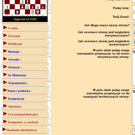
Podaj imię:
Twój Email:
Jak długo znasz naszą stronę?
O mnie
Jak oceniasz stronę pod względem
merytorycznym?
Wywiady
Jak oceniasz stronę pod względem
Publikacje
technicznym?
W polu obok podaj swoje
Recenzje ↓
ewentualne propozycje co do treści
merytorycznej strony:
Sylwetki ↓
Wirtuozi ↓
In Memoriam
Wspomnienia ↓
W polu obok podaj swoje
Teoria i praktyka↓
ewentualne propozycje co do
rozwiązań technicznych strony:
Kompozycja
Szkolenie↓
Gra korespondencyjna
Komputery w szachach
Akademia młodzieżowa