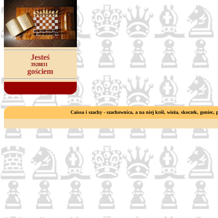
Jesteś
3928831
gościem
Caissa i szachy - szachownica, a na niej król, wieża, skoczek, goniec