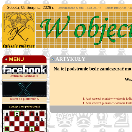
Sobota, 08 Sierpnia, 2026 r.
Opublikowano w dniu 13.03.2007 r. Strona istnieje od
7088
ARTYKUŁY
Na tej podstronie będę zamieszczać mo
Jestem na Facebook'u
Wsz
1. Atak czterech pionków w obronie króle
Jestem na platformie X
1. Atak czterech pionków w obronie króle