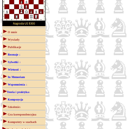
O mnie
Wywiady
Publikacje
Recenzje ↓
Sylwetki ↓
Wirtuozi ↓
In Memoriam
Wspomnienia ↓
Teoria i praktyka↓
Kompozycja
Szkolenie↓
Gra korespondencyjna
Komputery w szachach