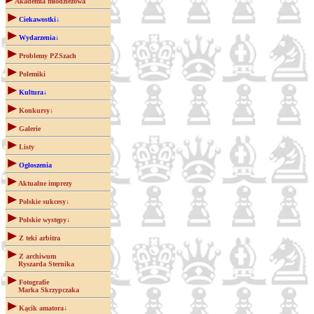
Akademia młodzieżowa
Ciekawostki↓
Wydarzenia↓
Problemy PZSzach
Polemiki
Kultura↓
Konkursy↓
Galerie
Listy
Ogłoszenia
Aktualne imprezy
Polskie sukcesy↓
Polskie występy↓
Z teki arbitra
Z archiwum
Ryszarda Sternika
Fotografie
Marka Skrzypczaka
Kącik amatora↓