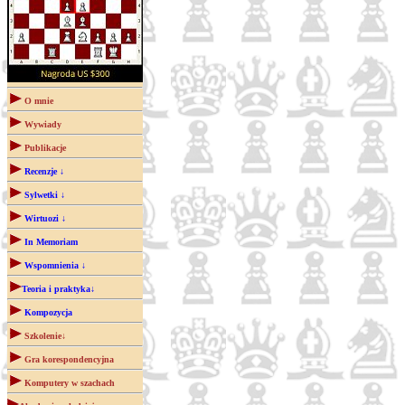
O mnie
Wywiady
Publikacje
Recenzje ↓
Sylwetki ↓
Wirtuozi ↓
In Memoriam
Wspomnienia ↓
Teoria i praktyka↓
Kompozycja
Szkolenie↓
Gra korespondencyjna
Komputery w szachach