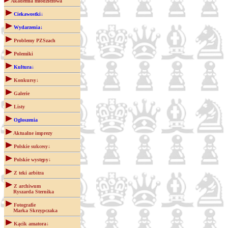
Akademia młodzieżowa
Ciekawostki↓
Wydarzenia↓
Problemy PZSzach
Polemiki
Kultura↓
Konkursy↓
Galerie
Listy
Ogłoszenia
Aktualne imprezy
Polskie sukcesy↓
Polskie występy↓
Z teki arbitra
Z archiwum
Ryszarda Sternika
Fotografie
Marka Skrzypczaka
Kącik amatora↓