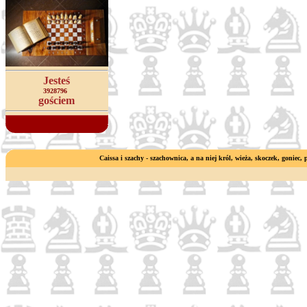
Jesteś
3928796
gościem
Caissa i szachy - szachownica, a na niej król, wieża, skoczek, goniec